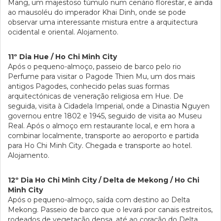
Mang, um majestoso túmulo num cenário florestar, e ainda
ao mausoléu do imperador Khai Dinh, onde se pode
observar uma interessante mistura entre a arquitectura
ocidental e oriental. Alojamento.
11º Dia Hue / Ho Chi Minh City
Após o pequeno-almoço, passeio de barco pelo rio
Perfume para visitar o Pagode Thien Mu, um dos mais
antigos Pagodes, conhecido pelas suas formas
arquitectónicas de veneração religiosa em Hue. De
seguida, visita à Cidadela Imperial, onde a Dinastia Nguyen
governou entre 1802 e 1945, seguido de visita ao Museu
Real. Após o almoço em restaurante local, e em hora a
combinar localmente, transporte ao aeroporto e partida
para Ho Chi Minh City. Chegada e transporte ao hotel.
Alojamento.
12º Dia Ho Chi Minh City / Delta de Mekong / Ho Chi
Minh City
Após o pequeno-almoço, saída com destino ao Delta
Mekong. Passeio de barco que o levará por canais estreitos,
rodeados de vegetação densa, até ao coração do Delta.