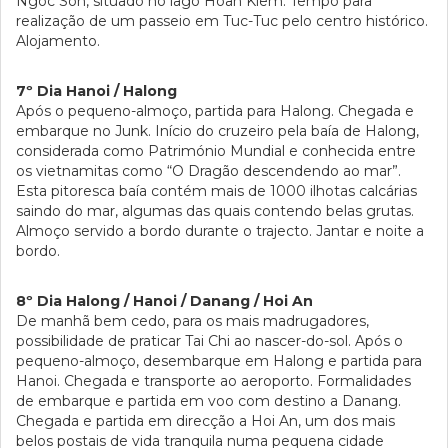
Ngoc Son, situado no lago Hoan Kiem. Tempo para
realização de um passeio em Tuc-Tuc pelo centro histórico.
Alojamento.
7º Dia Hanoi / Halong
Após o pequeno-almoço, partida para Halong. Chegada e
embarque no Junk. Início do cruzeiro pela baía de Halong,
considerada como Património Mundial e conhecida entre
os vietnamitas como “O Dragão descendendo ao mar”.
Esta pitoresca baía contém mais de 1000 ilhotas calcárias
saindo do mar, algumas das quais contendo belas grutas.
Almoço servido a bordo durante o trajecto. Jantar e noite a
bordo.
8º Dia Halong / Hanoi / Danang / Hoi An
De manhã bem cedo, para os mais madrugadores,
possibilidade de praticar Tai Chi ao nascer-do-sol. Após o
pequeno-almoço, desembarque em Halong e partida para
Hanoi. Chegada e transporte ao aeroporto. Formalidades
de embarque e partida em voo com destino a Danang.
Chegada e partida em direcção a Hoi An, um dos mais
belos postais de vida tranquila numa pequena cidade