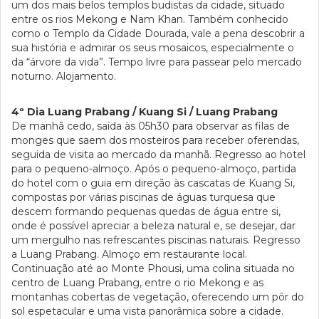
um dos mais belos templos budistas da cidade, situado
entre os rios Mekong e Nam Khan. Também conhecido
como o Templo da Cidade Dourada, vale a pena descobrir a
sua história e admirar os seus mosaicos, especialmente o
da “árvore da vida”. Tempo livre para passear pelo mercado
noturno. Alojamento.
4º Dia Luang Prabang / Kuang Si / Luang Prabang
De manhã cedo, saída às 05h30 para observar as filas de
monges que saem dos mosteiros para receber oferendas,
seguida de visita ao mercado da manhã. Regresso ao hotel
para o pequeno-almoço. Após o pequeno-almoço, partida
do hotel com o guia em direção às cascatas de Kuang Si,
compostas por várias piscinas de águas turquesa que
descem formando pequenas quedas de água entre si,
onde é possível apreciar a beleza natural e, se desejar, dar
um mergulho nas refrescantes piscinas naturais. Regresso
a Luang Prabang. Almoço em restaurante local.
Continuação até ao Monte Phousi, uma colina situada no
centro de Luang Prabang, entre o rio Mekong e as
montanhas cobertas de vegetação, oferecendo um pôr do
sol espetacular e uma vista panorâmica sobre a cidade.