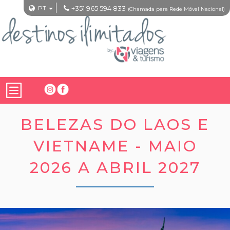
PT
+351 965 594 833
(Chamada para Rede Móvel Nacional)
BELEZAS DO LAOS E
VIETNAME - MAIO
2026 A ABRIL 2027