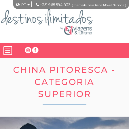
PT
+351 965 594 833
(Chamada para Rede Móvel Nacional)
CHINA PITORESCA -
CATEGORIA
SUPERIOR