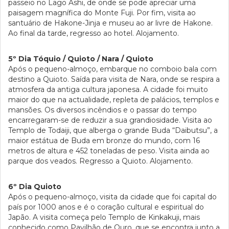
passeio no Lago Ashi, de onde se pode apreciar uma
paisagem magnífica do Monte Fuji. Por fim, visita ao
santuário de Hakone-Jinja e museu ao ar livre de Hakone.
Ao final da tarde, regresso ao hotel. Alojamento.
5º Dia Tóquio / Quioto / Nara / Quioto
Após o pequeno-almoço, embarque no comboio bala com
destino a Quioto. Saída para visita de Nara, onde se respira a
atmosfera da antiga cultura japonesa. A cidade foi muito
maior do que na actualidade, repleta de palácios, templos e
mansões. Os diversos incêndios e o passar do tempo
encarregaram-se de reduzir a sua grandiosidade. Visita ao
Templo de Todaiji, que alberga o grande Buda “Daibutsu”, a
maior estátua de Buda em bronze do mundo, com 16
metros de altura e 452 toneladas de peso. Visita ainda ao
parque dos veados. Regresso a Quioto. Alojamento.
6º Dia Quioto
Após o pequeno-almoço, visita da cidade que foi capital do
país por 1000 anos e é o coração cultural e espiritual do
Japão. A visita começa pelo Templo de Kinkakuji, mais
conhecido como Pavilhão de Ouro, que se encontra junto a