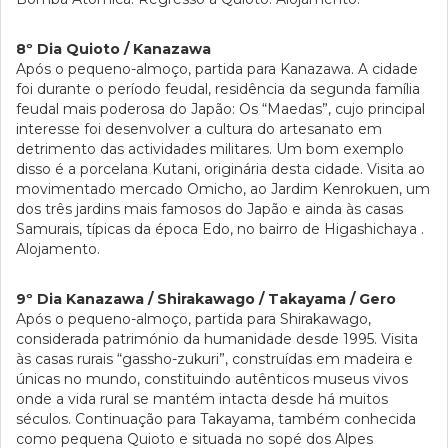
8º Dia Quioto / Kanazawa
Após o pequeno-almoço, partida para Kanazawa. A cidade
foi durante o período feudal, residência da segunda família
feudal mais poderosa do Japão: Os “Maedas”, cujo principal
interesse foi desenvolver a cultura do artesanato em
detrimento das actividades militares. Um bom exemplo
disso é a porcelana Kutani, originária desta cidade. Visita ao
movimentado mercado Omicho, ao Jardim Kenrokuen, um
dos três jardins mais famosos do Japão e ainda às casas
Samurais, típicas da época Edo, no bairro de Higashichaya .
Alojamento.
9º Dia Kanazawa / Shirakawago / Takayama / Gero
Após o pequeno-almoço, partida para Shirakawago,
considerada património da humanidade desde 1995. Visita
às casas rurais “gassho-zukuri”, construídas em madeira e
únicas no mundo, constituindo autênticos museus vivos
onde a vida rural se mantém intacta desde há muitos
séculos. Continuação para Takayama, também conhecida
como pequena Quioto e situada no sopé dos Alpes