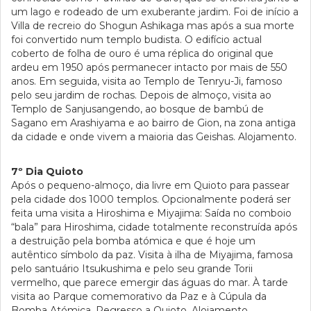
um lago e rodeado de um exuberante jardim. Foi de início a
Villa de recreio do Shogun Ashikaga mas após a sua morte
foi convertido num templo budista. O edifício actual
coberto de folha de ouro é uma réplica do original que
ardeu em 1950 após permanecer intacto por mais de 550
anos. Em seguida, visita ao Templo de Tenryu-Ji, famoso
pelo seu jardim de rochas. Depois de almoço, visita ao
Templo de Sanjusangendo, ao bosque de bambú de
Sagano em Arashiyama e ao bairro de Gion, na zona antiga
da cidade e onde vivem a maioria das Geishas. Alojamento.
7º Dia Quioto
Após o pequeno-almoço, dia livre em Quioto para passear
pela cidade dos 1000 templos. Opcionalmente poderá ser
feita uma visita a Hiroshima e Miyajima: Saída no comboio
“bala” para Hiroshima, cidade totalmente reconstruída após
a destruição pela bomba atómica e que é hoje um
autêntico símbolo da paz. Visita à ilha de Miyajima, famosa
pelo santuário Itsukushima e pelo seu grande Torii
vermelho, que parece emergir das águas do mar. À tarde
visita ao Parque comemorativo da Paz e à Cúpula da
Bomba Atómica. Regresso a Quioto. Alojamento.