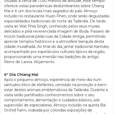
Situado a cerca de 1.050 metros de altitude, este templo
oferece vistas panorâmicas deslumbrantes sobre Chiang
Mai e é um dos locais mais sagrados do país. Almoço
incluído no restaurante Huen Phen, onde serão degustadas
especialidades tradicionais do norte da Tailândia. De tarde,
visita ao Wat Phra Singh, conhecido pelos seus murais
delicados e pela reverenciada imagem de Buda. Passeio de
triciclo tradicional pelas ruas da Cidade Antiga, permitindo
apreciar templos históricos e a atmosfera tranquila desta
cidade muralhada. Ao final do dia, jantar tradicional Kantoke,
acompanhado por espetáculos culturais típicos da região,
proporcionando uma imersão nas tradições do antigo
Reino de Lanna. Alojamento.
6º Dia Chiang Mai
Após o pequeno-almoço, experiência de meio-dia num
santuário ético de elefantes, centrado na proteção e bem-
estar destes animais emblemáticos da Tailândia. Durante a
visita serão partilhados conhecimentos sobre o seu
comportamento, alimentação e cuidados básicos, sob
supervisão de especialistas. Almoço incluído na quinta Bai
Orchid Farm, rodeada por coloridas exposições de