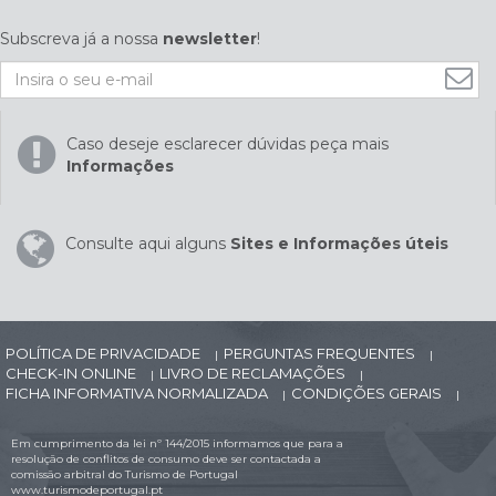
Subscreva já a nossa
newsletter
!
Caso deseje esclarecer dúvidas peça mais
Informações
Consulte aqui alguns
Sites e Informações úteis
POLÍTICA DE PRIVACIDADE
PERGUNTAS FREQUENTES
|
|
CHECK-IN ONLINE
LIVRO DE RECLAMAÇÕES
|
|
FICHA INFORMATIVA NORMALIZADA
CONDIÇÕES GERAIS
|
|
Em cumprimento da lei nº 144/2015 informamos que para a
resolução de conflitos de consumo deve ser contactada a
comissão arbitral do Turismo de Portugal
www.turismodeportugal.pt