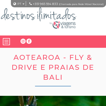
PT
+351 965 594 833
(Chamada para Rede Móvel Nacional)
AOTEAROA - FLY &
DRIVE E PRAIAS DE
BALI