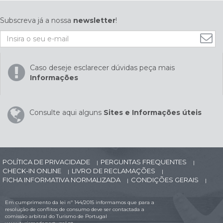
Subscreva já a nossa
newsletter
!
Caso deseje esclarecer dúvidas peça mais
Informações
Consulte aqui alguns
Sites e Informações úteis
POLÍTICA DE PRIVACIDADE
PERGUNTAS FREQUENTES
|
|
CHECK-IN ONLINE
LIVRO DE RECLAMAÇÕES
|
|
FICHA INFORMATIVA NORMALIZADA
CONDIÇÕES GERAIS
|
|
Em cumprimento da lei nº 144/2015 informamos que para a
resolução de conflitos de consumo deve ser contactada a
comissão arbitral do Turismo de Portugal