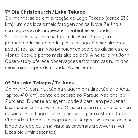
7º Dia Christchurch / Lake Tekapo
De manhã, saída em direcção ao Lago Tekapo (aprox. 230
km), um dos locais mais fotogénicos da Nova Zelândia,
com águas azul-turquesa e montanhas ao fundo.
Sugerimos paragem na Igreja do Bom Pastor, um
pequeno edifício de pedra junto ao lago. Opcionalmente,
poderá realizar um voo panorâmico sobre os glaciares e o
Monte Cook, o ponto mais alto do país. À noite, o Mt John
Observatory oferece observações astronómicas num dos
céus mais limpos do mundo. Alojamento.
8º Dia Lake Tekapo / Te Anau
De manhã, continuação da viagem em direcção a Te Anau
(aprox. 410 km), ponto de acesso ao Parque Nacional de
Fiordland. Durante a viagem, poderá parar em pequenas
localidades como Twizel ou Omarama, ou mesmo fazer um
desvio até ao Lago Pukaki, com vista para o Monte Cook.
Chegada a Te Anau e alojamento. Sugere-se um passeio ao
longo do lago ou uma visita às cavernas glowworm (ver
luzes bioluminescentes).