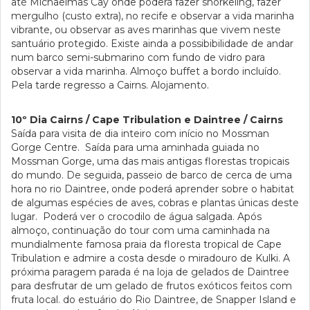
até Michaelmas Cay onde poderá fazer snorkeling, fazer
mergulho (custo extra), no recife e observar a vida marinha
vibrante, ou observar as aves marinhas que vivem neste
santuário protegido. Existe ainda a possibibilidade de andar
num barco semi-submarino com fundo de vidro para
observar a vida marinha. Almoço buffet a bordo incluído.
Pela tarde regresso a Cairns. Alojamento.
10º Dia Cairns / Cape Tribulation e Daintree / Cairns
Saída para visita de dia inteiro com início no Mossman
Gorge Centre. Saída para uma aminhada guiada no
Mossman Gorge, uma das mais antigas florestas tropicais
do mundo. De seguida, passeio de barco de cerca de uma
hora no rio Daintree, onde poderá aprender sobre o habitat
de algumas espécies de aves, cobras e plantas únicas deste
lugar. Poderá ver o crocodilo de água salgada. Após
almoço, continuação do tour com uma caminhada na
mundialmente famosa praia da floresta tropical de Cape
Tribulation e admire a costa desde o miradouro de Kulki. A
próxima paragem parada é na loja de gelados de Daintree
para desfrutar de um gelado de frutos exóticos feitos com
fruta local. do estuário do Rio Daintree, de Snapper Island e