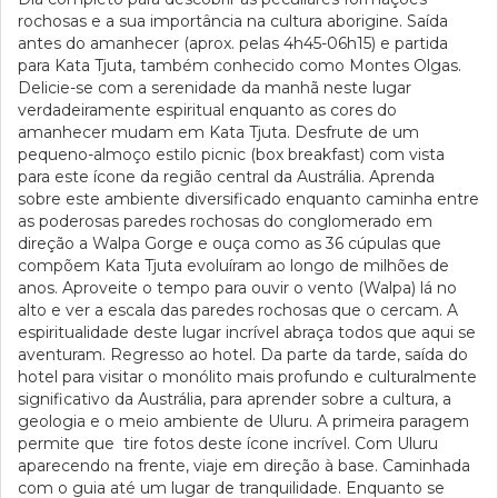
rochosas e a sua importância na cultura aborigine. Saída
antes do amanhecer (aprox. pelas 4h45-06h15) e partida
para Kata Tjuta, também conhecido como Montes Olgas.
Delicie-se com a serenidade da manhã neste lugar
verdadeiramente espiritual enquanto as cores do
amanhecer mudam em Kata Tjuta. Desfrute de um
pequeno-almoço estilo picnic (box breakfast) com vista
para este ícone da região central da Austrália. Aprenda
sobre este ambiente diversificado enquanto caminha entre
as poderosas paredes rochosas do conglomerado em
direção a Walpa Gorge e ouça como as 36 cúpulas que
compõem Kata Tjuta evoluíram ao longo de milhões de
anos. Aproveite o tempo para ouvir o vento (Walpa) lá no
alto e ver a escala das paredes rochosas que o cercam. A
espiritualidade deste lugar incrível abraça todos que aqui se
aventuram. Regresso ao hotel. Da parte da tarde, saída do
hotel para visitar o monólito mais profundo e culturalmente
significativo da Austrália, para aprender sobre a cultura, a
geologia e o meio ambiente de Uluru. A primeira paragem
permite que tire fotos deste ícone incrível. Com Uluru
aparecendo na frente, viaje em direção à base. Caminhada
com o guia até um lugar de tranquilidade. Enquanto se