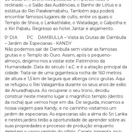
reclinado –, o Salão das Audiências, o Banho de Lótus e a
estátua do Rei Parakramabahu. Também aqui poderá
encontrar famosos lugares de culto, entre os quais o
Templo de Shiva, o Lankathilake, o Watadage, o Galpotha e
o Kiri Pabalu. Regresso ao hotel. Jantar e alojamento.
5º DIA PC DAMBULLA – Visita às Grutas de Dambulla
– Jardim de Especiarias - KANDY
Não podemos sair de Dambulla sem visitar as famosas
grutas e o Templo do Ouro. Assim, após o pequeno-
almoço, dirigimo-nos a visitar este Património da
Humanidade. Data do século I a.C. e é a atração principal da
cidade. Trata-se de uma gigantesca rocha de 160 metros
de altura e 1,5 km de largura que alberga cinco grutas. Aqui
se refugiou o Rei Valagamba durante os seus anos de exílio
de Anuradhapura. Ao recuperar o seu trono, decidiu
construir neste mesmo lugar o magnífico templo (dentro
da rocha) que vemos hoje em dia. De seguida, iniciamos a
nossa viagem para Kandy, e no caminho visitamos um
jardim de especiarias. As especiarias são a alma do Sri Lanka
e nestes jardins terão a oportunidade de aprender sobre as
suas propriedades e processo de produção enquanto
deleitam o vosso sentido do olfato. Canela, pimenta, noz-