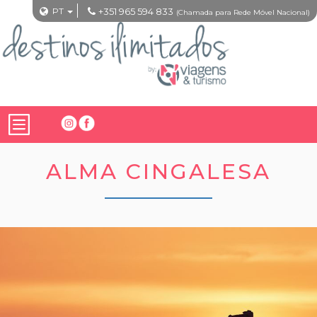
PT
+351 965 594 833
(Chamada para Rede Móvel Nacional)
ALMA CINGALESA