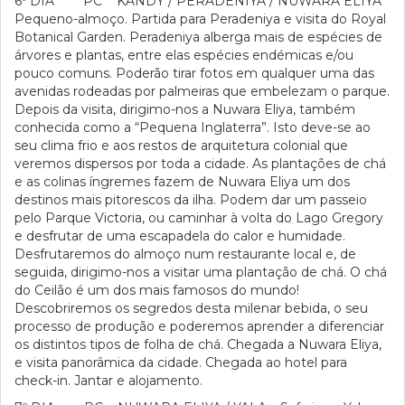
6º DIA PC KANDY / PERADENIYA / NUWARA ELIYA
Pequeno-almoço. Partida para Peradeniya e visita do Royal
Botanical Garden. Peradeniya alberga mais de espécies de
árvores e plantas, entre elas espécies endémicas e/ou
pouco comuns. Poderão tirar fotos em qualquer uma das
avenidas rodeadas por palmeiras que embelezam o parque.
Depois da visita, dirigimo-nos a Nuwara Eliya, também
conhecida como a “Pequena Inglaterra”. Isto deve-se ao
seu clima frio e aos restos de arquitetura colonial que
veremos dispersos por toda a cidade. As plantações de chá
e as colinas íngremes fazem de Nuwara Eliya um dos
destinos mais pitorescos da ilha. Podem dar um passeio
pelo Parque Victoria, ou caminhar à volta do Lago Gregory
e desfrutar de uma escapadela do calor e humidade.
Desfrutaremos do almoço num restaurante local e, de
seguida, dirigimo-nos a visitar uma plantação de chá. O chá
do Ceilão é um dos mais famosos do mundo!
Descobriremos os segredos desta milenar bebida, o seu
processo de produção e poderemos aprender a diferenciar
os distintos tipos de folha de chá. Chegada a Nuwara Eliya,
e visita panorâmica da cidade. Chegada ao hotel para
check-in. Jantar e alojamento.