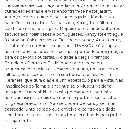
moscada, cravo, caril, açafrão-da-índia, cardamomo e muitas
outras especiarias e ervas encontram-se neste jardim.
Almoço em restaurante local. À chegada a Kandy, visita
panorâmica da cidade. No passado, Kandy foi a última
capital do império cingalês. Depois de resistir durante três
séculos aos holandeses e portugueses, Kandy foi entregue
à coroa britânica em sob o Tratado de Kandy. Atualmente,
é Património da Humanidade pela UNESCO e é a capital
administrativa da província central e ponto de peregrinação
para os devotos budistas. A cidade alberga o famoso
Templo do Dente de Buda (onde permanece em
segurança esta relíquia). Uma vez por ano, nos meses de
julho/agosto, celebra-se em sua honra o festival Esala
Perahera, que dura dias e é um espetáculo para a vista. Nas
imediações do Templo encontra-se o Museu Nacional,
antigo palácio real. Na exibição permanente, poderão
apreciar insígnias reais que nos transportam para a cultura
cingalesa pré-colonial. Não se pode ir de Kandy sem ter
passeado junto ao lago que envolve o centro da cidade.
Para terminar o dia, transfer ao hotel em Kandy para jantar
e alojamento.