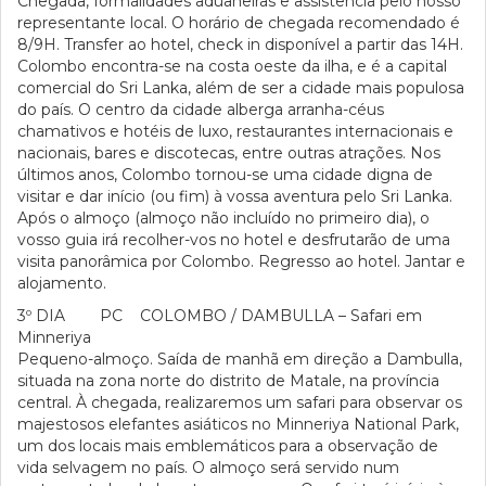
Chegada, formalidades aduaneiras e assistência pelo nosso
representante local. O horário de chegada recomendado é
8/9H. Transfer ao hotel, check in disponível a partir das 14H.
Colombo encontra-se na costa oeste da ilha, e é a capital
comercial do Sri Lanka, além de ser a cidade mais populosa
do país. O centro da cidade alberga arranha-céus
chamativos e hotéis de luxo, restaurantes internacionais e
nacionais, bares e discotecas, entre outras atrações. Nos
últimos anos, Colombo tornou-se uma cidade digna de
visitar e dar início (ou fim) à vossa aventura pelo Sri Lanka.
Após o almoço (almoço não incluído no primeiro dia), o
vosso guia irá recolher-vos no hotel e desfrutarão de uma
visita panorâmica por Colombo. Regresso ao hotel. Jantar e
alojamento.
3º DIA PC COLOMBO / DAMBULLA – Safari em
Minneriya
Pequeno-almoço. Saída de manhã em direção a Dambulla,
situada na zona norte do distrito de Matale, na província
central. À chegada, realizaremos um safari para observar os
majestosos elefantes asiáticos no Minneriya National Park,
um dos locais mais emblemáticos para a observação de
vida selvagem no país. O almoço será servido num