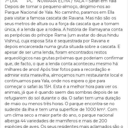
7º DIA PC NUWARA ELIYA / YALA – Safari em Yala
Depois de tomar o pequeno-almoço, dirigimo-nos ao
Parque Nacional de Yala. No caminho, paramos em Ella
para visitar a famosa cascata de Ravana. Mas não são os
seus metros de altura ou a força da cascata que a tornam
única, é a lenda que a rodeia. A história de Ramayana conta
as peripécias do príncipe Rama (um avatar do deus hindu
Vishnu), cuja esposa Sita é sequestrada por Ravana e
depois encarcerada numa gruta situada sobre a cascata. E
apesar de ser uma lenda, foram encontrados restos
arqueológicos nas grutas próximas que poderiam confirmar
que, de facto, o que a lenda conta aconteceu mesmo há
milhares de anos! Após tirar fotos para a recordação e
admirar esta maravilha, almoçamos num restaurante local e
continuamos para Yala, onde nos espera o jipe para
começar o safari às 15H. Esta é a melhor hora para ver os
animais, já que é quando saem das sombras depois de se
refugiarem do sol durante o dia. O safari tem uma duração
de maio ou menos três horas. O parque encontra-se no
sudeste da ilha e tem uma superfície de 1000 km². Com
um clima seco a maior parte do ano, o parque nacional
alberga 44 variedades de mamíferos e mais de 200
espécies de aves. Os seus residentes mais aclamados são o