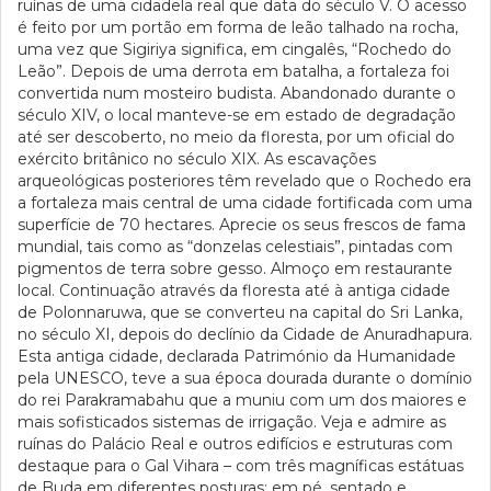
ruínas de uma cidadela real que data do século V. O acesso
é feito por um portão em forma de leão talhado na rocha,
uma vez que Sigiriya significa, em cingalês, “Rochedo do
Leão”. Depois de uma derrota em batalha, a fortaleza foi
convertida num mosteiro budista. Abandonado durante o
século XIV, o local manteve-se em estado de degradação
até ser descoberto, no meio da floresta, por um oficial do
exército britânico no século XIX. As escavações
arqueológicas posteriores têm revelado que o Rochedo era
a fortaleza mais central de uma cidade fortificada com uma
superfície de 70 hectares. Aprecie os seus frescos de fama
mundial, tais como as “donzelas celestiais”, pintadas com
pigmentos de terra sobre gesso. Almoço em restaurante
local. Continuação através da floresta até à antiga cidade
de Polonnaruwa, que se converteu na capital do Sri Lanka,
no século XI, depois do declínio da Cidade de Anuradhapura.
Esta antiga cidade, declarada Património da Humanidade
pela UNESCO, teve a sua época dourada durante o domínio
do rei Parakramabahu que a muniu com um dos maiores e
mais sofisticados sistemas de irrigação. Veja e admire as
ruínas do Palácio Real e outros edifícios e estruturas com
destaque para o Gal Vihara – com três magníficas estátuas
de Buda em diferentes posturas: em pé, sentado e