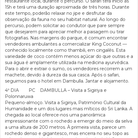
restaurante local, durante o percurso. O safari terá início às
15h e terá uma duração aproximada de três horas. Durante
este tempo, poderão relaxar no jipe e desfrutar da
observação da fauna no seu habitat natural. Ao longo do
percurso, podem solicitar ao condutor que pare sempre
que desejarem para apreciar melhor a paisagem ou tirar
fotografias. Nas margens do parque, é comum encontrar
vendedores ambulantes a comercializar King Coconut —
conhecido localmente como thambili, em cingalês. Esta
variedade de coco contém menos açúcar do que outras e a
sua água é amplamente utilizada na medicina ayurvédica.
Para o abrir e extrair o sumo, os vendedores recorrem a um
machete, devido à dureza da sua casca. Após o safari,
seguimos para o hotel em Dambulla. Jantar e alojamento.
4º DIA PC DAMBULLA – Visita a Sigiriya e
Polonnaruwa
Pequeno-almoço. Visita a Sigiriya, Património Cultural da
Humanidade e um dos lugares mais míticos do Sri Lanka. A
chegada ao local oferece-nos uma panorâmica
impressionante com o rochedo a emergir do meio da selva
a uma altura de 200 metros. À primeira vista, parece um
rochedo denso e gigantesco, mas encerra no seu topo as