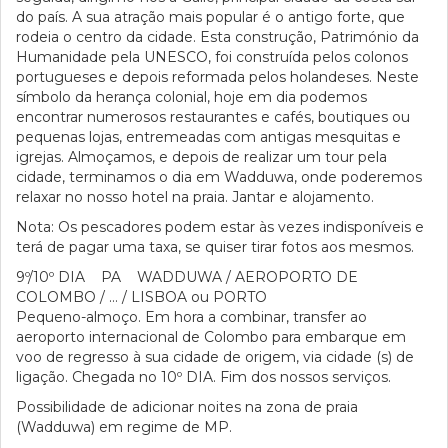
do país. A sua atração mais popular é o antigo forte, que
rodeia o centro da cidade. Esta construção, Património da
Humanidade pela UNESCO, foi construída pelos colonos
portugueses e depois reformada pelos holandeses. Neste
símbolo da herança colonial, hoje em dia podemos
encontrar numerosos restaurantes e cafés, boutiques ou
pequenas lojas, entremeadas com antigas mesquitas e
igrejas. Almoçamos, e depois de realizar um tour pela
cidade, terminamos o dia em Wadduwa, onde poderemos
relaxar no nosso hotel na praia. Jantar e alojamento.
Nota: Os pescadores podem estar às vezes indisponíveis e
terá de pagar uma taxa, se quiser tirar fotos aos mesmos.
9º/10º DIA PA WADDUWA / AEROPORTO DE
COLOMBO / … / LISBOA ou PORTO
Pequeno-almoço. Em hora a combinar, transfer ao
aeroporto internacional de Colombo para embarque em
voo de regresso à sua cidade de origem, via cidade (s) de
ligação. Chegada no 10º DIA. Fim dos nossos serviços.
Possibilidade de adicionar noites na zona de praia
(Wadduwa) em regime de MP.