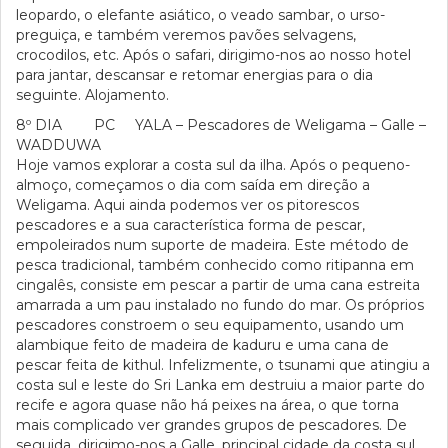
leopardo, o elefante asiático, o veado sambar, o urso-
preguiça, e também veremos pavões selvagens,
crocodilos, etc. Após o safari, dirigimo-nos ao nosso hotel
para jantar, descansar e retomar energias para o dia
seguinte. Alojamento.
8º DIA PC YALA – Pescadores de Weligama – Galle –
WADDUWA
Hoje vamos explorar a costa sul da ilha. Após o pequeno-
almoço, começamos o dia com saída em direção a
Weligama. Aqui ainda podemos ver os pitorescos
pescadores e a sua característica forma de pescar,
empoleirados num suporte de madeira. Este método de
pesca tradicional, também conhecido como ritipanna em
cingalês, consiste em pescar a partir de uma cana estreita
amarrada a um pau instalado no fundo do mar. Os próprios
pescadores constroem o seu equipamento, usando um
alambique feito de madeira de kaduru e uma cana de
pescar feita de kithul. Infelizmente, o tsunami que atingiu a
costa sul e leste do Sri Lanka em destruiu a maior parte do
recife e agora quase não há peixes na área, o que torna
mais complicado ver grandes grupos de pescadores. De
seguida, dirigimo-nos a Galle, principal cidade da costa sul