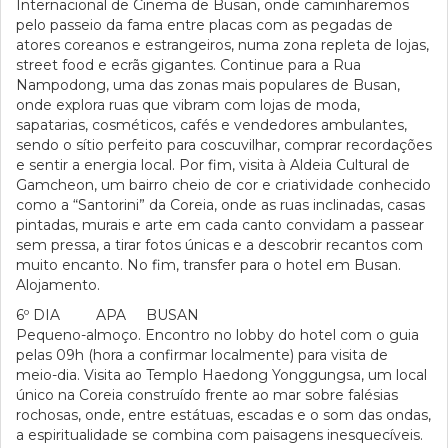
Internacional de Cinema de Busan, onde caminharemos
pelo passeio da fama entre placas com as pegadas de
atores coreanos e estrangeiros, numa zona repleta de lojas,
street food e ecrãs gigantes. Continue para a Rua
Nampodong, uma das zonas mais populares de Busan,
onde explora ruas que vibram com lojas de moda,
sapatarias, cosméticos, cafés e vendedores ambulantes,
sendo o sítio perfeito para coscuvilhar, comprar recordações
e sentir a energia local. Por fim, visita à Aldeia Cultural de
Gamcheon, um bairro cheio de cor e criatividade conhecido
como a “Santorini” da Coreia, onde as ruas inclinadas, casas
pintadas, murais e arte em cada canto convidam a passear
sem pressa, a tirar fotos únicas e a descobrir recantos com
muito encanto. No fim, transfer para o hotel em Busan.
Alojamento.
6º DIA APA BUSAN
Pequeno-almoço. Encontro no lobby do hotel com o guia
pelas 09h (hora a confirmar localmente) para visita de
meio-dia. Visita ao Templo Haedong Yonggungsa, um local
único na Coreia construído frente ao mar sobre falésias
rochosas, onde, entre estátuas, escadas e o som das ondas,
a espiritualidade se combina com paisagens inesquecíveis.