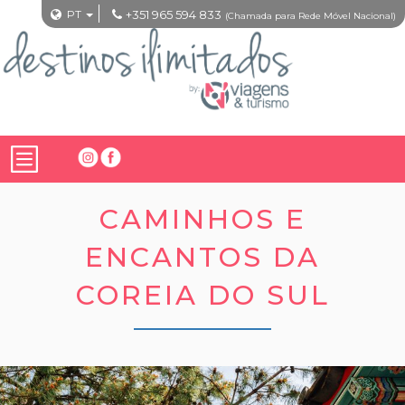
PT
+351 965 594 833
(Chamada para Rede Móvel Nacional)
CAMINHOS E
ENCANTOS DA
COREIA DO SUL