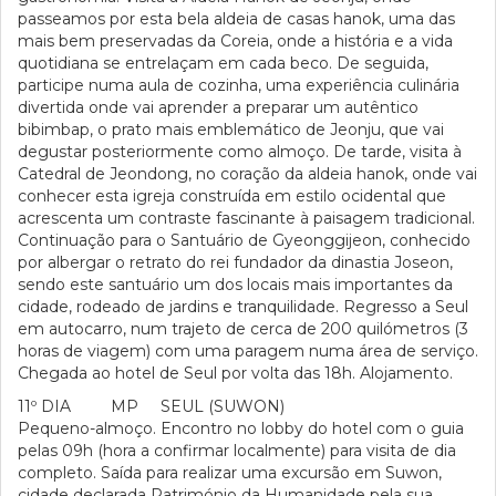
passeamos por esta bela aldeia de casas hanok, uma das
mais bem preservadas da Coreia, onde a história e a vida
quotidiana se entrelaçam em cada beco. De seguida,
participe numa aula de cozinha, uma experiência culinária
divertida onde vai aprender a preparar um autêntico
bibimbap, o prato mais emblemático de Jeonju, que vai
degustar posteriormente como almoço. De tarde, visita à
Catedral de Jeondong, no coração da aldeia hanok, onde vai
conhecer esta igreja construída em estilo ocidental que
acrescenta um contraste fascinante à paisagem tradicional.
Continuação para o Santuário de Gyeonggijeon, conhecido
por albergar o retrato do rei fundador da dinastia Joseon,
sendo este santuário um dos locais mais importantes da
cidade, rodeado de jardins e tranquilidade. Regresso a Seul
em autocarro, num trajeto de cerca de 200 quilómetros (3
horas de viagem) com uma paragem numa área de serviço.
Chegada ao hotel de Seul por volta das 18h. Alojamento.
11º DIA MP SEUL (SUWON)
Pequeno-almoço. Encontro no lobby do hotel com o guia
pelas 09h (hora a confirmar localmente) para visita de dia
completo. Saída para realizar uma excursão em Suwon,
cidade declarada Património da Humanidade pela sua