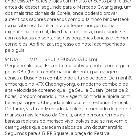
onde existem cafés e lojas com muito encanto para relaxar
antes de descer, seguindo para o Mercado Gwangjang, um
dos mais tradicionais da Coreia, onde poderão provar
autênticos sabores coreanos como o famoso bindaetteok
(uma saborosa tortilha frita de feijão-mungo) numa
experiência informal, divertida e deliciosa, misturando-se
com os locais ao sentar-se nas pequenas bancas e comer
como eles. Ao finalizar, regresso ao hotel acompanhado
pelo guia.
5º DIA MP SEUL / BUSAN (330 km)
Pequeno-almoço. Encontro no lobby do hotel com o guia
pelas 08h (hora a confirmar localmente) para viagem
cénica a Busan em comboio de alta velocidade. De manhã,
embarque no KTX Cheongryong, o moderno comboio de
alta velocidade coreano que liga Seul a Busan (cerca de 2
horas), proporcionando uma viagem cómoda e rápida com
belas paisagens. Chegada e almoço em restaurante local.
De tarde, visita ao Mercado Jagalchi, o mercado de peixe e
marisco mais famoso da Coreia, onde percorreremos as
bancas repletas de marisco vivo, polvos que se movem e
caranguejos que parecem saídos de um documentário.
Seguimos para a BIFF Square, a praça do Festival