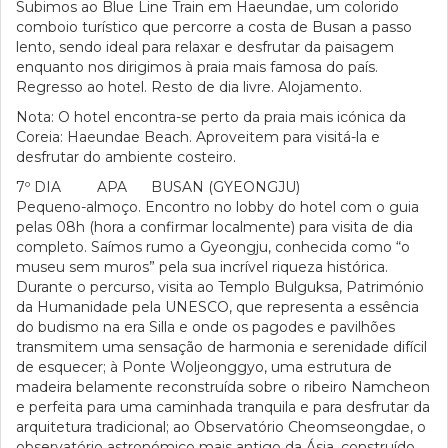
Subimos ao Blue Line Train em Haeundae, um colorido
comboio turístico que percorre a costa de Busan a passo
lento, sendo ideal para relaxar e desfrutar da paisagem
enquanto nos dirigimos à praia mais famosa do país.
Regresso ao hotel. Resto de dia livre. Alojamento.
Nota: O hotel encontra-se perto da praia mais icónica da
Coreia: Haeundae Beach. Aproveitem para visitá-la e
desfrutar do ambiente costeiro.
7º DIA APA BUSAN (GYEONGJU)
Pequeno-almoço. Encontro no lobby do hotel com o guia
pelas 08h (hora a confirmar localmente) para visita de dia
completo. Saímos rumo a Gyeongju, conhecida como “o
museu sem muros” pela sua incrível riqueza histórica.
Durante o percurso, visita ao Templo Bulguksa, Património
da Humanidade pela UNESCO, que representa a essência
do budismo na era Silla e onde os pagodes e pavilhões
transmitem uma sensação de harmonia e serenidade difícil
de esquecer; à Ponte Woljeonggyo, uma estrutura de
madeira belamente reconstruída sobre o ribeiro Namcheon
e perfeita para uma caminhada tranquila e para desfrutar da
arquitetura tradicional; ao Observatório Cheomseongdae, o
observatório astronómico mais antigo da Ásia, construído