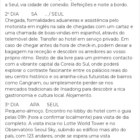
a Seul, via cidade de conexão. Refeições e noite a bordo.
2º DIA SA … / SEUL
Chegada, formalidades aduaneiras e assistência pelo
motorista em inglês na sala de chegadas com um cartaz e
uma chamada de boas-vindas em espanhol, através do
telemóvel dele. Transfer ao hotel em serviço privado. Em
caso de chegar antes da hora de check-in, podem deixar a
bagagem na receção e descobrir os arredores ao vosso
próprio ritmo. Resto de dia livre para um primeiro contacto
com a vibrante capital da Coreia do Sul, onde poderá
explorar o contraste fascinante entre os palácios reais do
seu centro histórico e os arranha-céus futuristas de bairros
como Gangnam, ou simplesmente perder-se nos
mercados tradicionais de Insadong para descobrir a rica
gastronomia e cultura local. Alojamento.
3º DIA APA SEUL
Pequeno-almoço. Encontro no lobby do hotel com o guia
pelas 09h (hora a confirmar localmente) para visita de dia
completo. A visita inicia no Lotte World Tower e no
Observatório Seoul Sky, subindo ao edifício mais alto do
país, com 123 andares, onde se espera uma vista