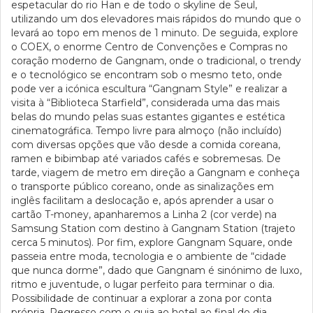
espetacular do rio Han e de todo o skyline de Seul,
utilizando um dos elevadores mais rápidos do mundo que o
levará ao topo em menos de 1 minuto. De seguida, explore
o COEX, o enorme Centro de Convenções e Compras no
coração moderno de Gangnam, onde o tradicional, o trendy
e o tecnológico se encontram sob o mesmo teto, onde
pode ver a icónica escultura “Gangnam Style” e realizar a
visita à “Biblioteca Starfield”, considerada uma das mais
belas do mundo pelas suas estantes gigantes e estética
cinematográfica. Tempo livre para almoço (não incluído)
com diversas opções que vão desde a comida coreana,
ramen e bibimbap até variados cafés e sobremesas. De
tarde, viagem de metro em direção a Gangnam e conheça
o transporte público coreano, onde as sinalizações em
inglês facilitam a deslocação e, após aprender a usar o
cartão T-money, apanharemos a Linha 2 (cor verde) na
Samsung Station com destino à Gangnam Station (trajeto
cerca 5 minutos). Por fim, explore Gangnam Square, onde
passeia entre moda, tecnologia e o ambiente de “cidade
que nunca dorme”, dado que Gangnam é sinónimo de luxo,
ritmo e juventude, o lugar perfeito para terminar o dia.
Possibilidade de continuar a explorar a zona por conta
própria. Regresso com o guia ao hotel ao final do dia.