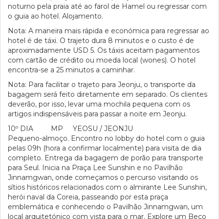
noturno pela praia até ao farol de Hamel ou regressar com
o guia ao hotel. Alojamento.
Nota: A maneira mais rápida e económica para regressar ao
hotel é de táxi. O trajeto dura 8 minutos e o custo é de
aproximadamente USD 5. Os táxis aceitam pagamentos
com cartão de crédito ou moeda local (wones). O hotel
encontra-se a 25 minutos a caminhar.
Nota: Para facilitar o trajeto para Jeonju, o transporte da
bagagem será feito diretamente em separado. Os clientes
deverão, por isso, levar uma mochila pequena com os
artigos indispensáveis para passar a noite em Jeonju.
10º DIA MP YEOSU / JEONJU
Pequeno-almoço. Encontro no lobby do hotel com o guia
pelas 09h (hora a confirmar localmente) para visita de dia
completo. Entrega da bagagem de porão para transporte
para Seul. Inicia na Praça Lee Sunshin e no Pavilhão
Jinnamgwan, onde começamos o percurso visitando os
sítios históricos relacionados com o almirante Lee Sunshin,
herói naval da Coreia, passeando por esta praça
emblemática e conhecendo o Pavilhão Jinnamgwan, um
local arquitetónico com vista para o mar. Explore um Beco