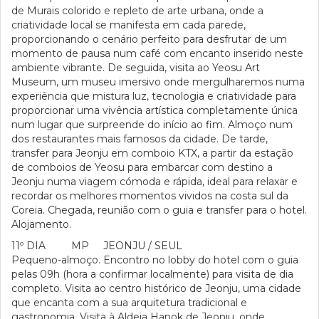
de Murais colorido e repleto de arte urbana, onde a
criatividade local se manifesta em cada parede,
proporcionando o cenário perfeito para desfrutar de um
momento de pausa num café com encanto inserido neste
ambiente vibrante. De seguida, visita ao Yeosu Art
Museum, um museu imersivo onde mergulharemos numa
experiência que mistura luz, tecnologia e criatividade para
proporcionar uma vivência artística completamente única
num lugar que surpreende do início ao fim. Almoço num
dos restaurantes mais famosos da cidade. De tarde,
transfer para Jeonju em comboio KTX, a partir da estação
de comboios de Yeosu para embarcar com destino a
Jeonju numa viagem cómoda e rápida, ideal para relaxar e
recordar os melhores momentos vividos na costa sul da
Coreia. Chegada, reunião com o guia e transfer para o hotel.
Alojamento.
11º DIA MP JEONJU / SEUL
Pequeno-almoço. Encontro no lobby do hotel com o guia
pelas 09h (hora a confirmar localmente) para visita de dia
completo. Visita ao centro histórico de Jeonju, uma cidade
que encanta com a sua arquitetura tradicional e
gastronomia. Visita à Aldeia Hanok de Jeonju, onde