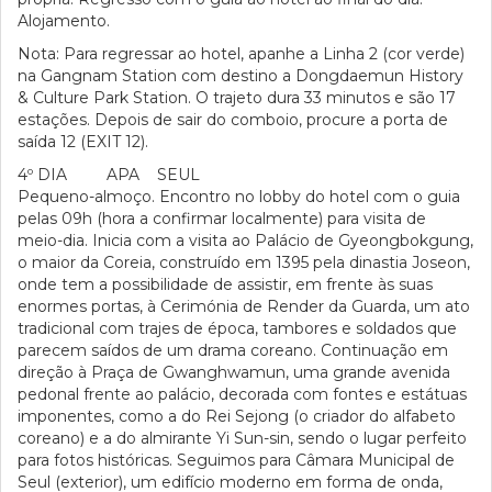
Alojamento.
Nota: Para regressar ao hotel, apanhe a Linha 2 (cor verde)
na Gangnam Station com destino a Dongdaemun History
& Culture Park Station. O trajeto dura 33 minutos e são 17
estações. Depois de sair do comboio, procure a porta de
saída 12 (EXIT 12).
4º DIA APA SEUL
Pequeno-almoço. Encontro no lobby do hotel com o guia
pelas 09h (hora a confirmar localmente) para visita de
meio-dia. Inicia com a visita ao Palácio de Gyeongbokgung,
o maior da Coreia, construído em 1395 pela dinastia Joseon,
onde tem a possibilidade de assistir, em frente às suas
enormes portas, à Cerimónia de Render da Guarda, um ato
tradicional com trajes de época, tambores e soldados que
parecem saídos de um drama coreano. Continuação em
direção à Praça de Gwanghwamun, uma grande avenida
pedonal frente ao palácio, decorada com fontes e estátuas
imponentes, como a do Rei Sejong (o criador do alfabeto
coreano) e a do almirante Yi Sun-sin, sendo o lugar perfeito
para fotos históricas. Seguimos para Câmara Municipal de
Seul (exterior), um edifício moderno em forma de onda,