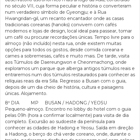
no século VII, cuja forma peculiar e história o converteram
num verdadeiro símbolo de Gyeongju; e à Rua
Hwangridan-gil, um recanto encantador onde as casas
tradicionais coreanas (hanoks) convivem com cafés
modernos e lojas de design, local ideal para passear, tomar
um café ou procurar recordações únicas. Tempo livre para o
almoço (não incluído) nesta rua, onde existem muitas
opções para todos os gostos, desde comida coreana e
carnes a sobremesas, cafés e muito mais. De tarde, visita
aos Túmulos de Daereungwon e Cheonmachong, onde
exploramos um parque que alberga antigos túmulos reais e
entraremos num dos túmulos restaurados para conhecer as
relíquias reais da era Silla. Regresso a Busan com o guia,
depois de um dia cheio de história, cultura e paisagens
únicas. Alojamento.
8º DIA MP BUSAN / HADONG / YEOSU
Pequeno-almoço. Encontro no lobby do hotel com o guia
pelas 09h (hora a confirmar localmente) para visita de dia
completo. Excursão ao sudoeste da península para
conhecer as cidades de Hadong e Yeosu. Saída em direção
a Hadong, o berço do chá verde coreano, onde, durante o