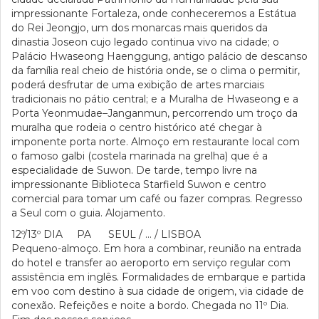
impressionante Fortaleza, onde conheceremos a Estátua
do Rei Jeongjo, um dos monarcas mais queridos da
dinastia Joseon cujo legado continua vivo na cidade; o
Palácio Hwaseong Haenggung, antigo palácio de descanso
da família real cheio de história onde, se o clima o permitir,
poderá desfrutar de uma exibição de artes marciais
tradicionais no pátio central; e a Muralha de Hwaseong e a
Porta Yeonmudae–Janganmun, percorrendo um troço da
muralha que rodeia o centro histórico até chegar à
imponente porta norte. Almoço em restaurante local com
o famoso galbi (costela marinada na grelha) que é a
especialidade de Suwon. De tarde, tempo livre na
impressionante Biblioteca Starfield Suwon e centro
comercial para tomar um café ou fazer compras. Regresso
a Seul com o guia. Alojamento.
12º/13º DIA PA SEUL / … / LISBOA
Pequeno-almoço. Em hora a combinar, reunião na entrada
do hotel e transfer ao aeroporto em serviço regular com
assistência em inglês. Formalidades de embarque e partida
em voo com destino à sua cidade de origem, via cidade de
conexão. Refeições e noite a bordo. Chegada no 11º Dia.