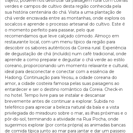
trajeto, poderemos desfrutar da paisagem rural com colinas
verdes e campos de cultivo desta região conhecida pela
sua história centenária do chá. Visita a uma plantação de
chá verde encravada entre as montanhas, onde explora os
socalcos e aprende o processo artesanal do cultivo. Este é
o momento perfeito para passear, pelo que
recomendamos que leve calçado cómodo. Almoço em
restaurante local, com um menu típico da região para
descobrir os sabores autênticos da Coreia rural. Experiência
de degustação de chá (incluído) num café tradicional, onde
aprende a como preparar e degustar o chá verde ao estilo
coreano, proporcionando um momento relaxante e cultural,
ideal para desconectar e conectar com a essência de
Hadong. Continuação para Yeosu, a cidade coreana do
amor, a cidade costeira famosa pelas suas paisagens ao
entardecer e ser o destino romântico da Coreia. Check-in
no hotel. Tempo livre para se instalar e descansar
brevemente antes de continuar a explorar. Subida no
teleférico para apreciar a beleza natural da baía e a vista
privilegiada do miradouro sobre o mar, as ilhas próximas e o
pôr-do-sol, terminando a atividade na Rua Pocha, onde
sugerimos explorar (por conta própria) as animadas bancas
de comida típica junto ao mar para jantar e dar um passeio