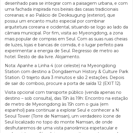
desenhado para se integrar com a paisagem urbana, e com
uma fachada inspirada nos beirais das casas tradicionais
coreanas; e ao Palácio de Deoksugung (exterior), que
possui um encanto muito especial por combinar
arquitetura coreana e ocidental, situando-se logo ao lado da
câmara municipal. Por fim, visita ao Myeongdong, a zona
mais popular de compras em Seul. Com as suas ruas cheias
de luzes, lojas e bancas de comida, é o lugar perfeito para
experimentar a energia de Seul. Regresso de metro ao
hotel. Resto de dia livre. Alojamento.
Nota: Apanhe a Linha 4 (cor celeste) na Myeongdong
Station com destino a Dongdaemun History & Culture Park
Station. O trajeto dura 3 minutos e são 2 estações. Depois
de sair do comboio, procure a porta de saída 12 (EXIT 12).
Visita opcional com transporte público (venda apenas no
destino – sob consulta), das 15h às 19h: Encontro na estação
de metro de Myeongdong às 15h com o guia (em
espanhol) para continuar a explorar Seul e conhecer a N
Seoul Tower (Torre de Namsan), um verdadeiro ícone de
Seul localizado no topo do monte Namsan, de onde
desfrutaremos de uma vista panorâmica espetacular e