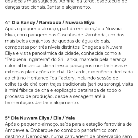
dos locais mais sagrados. Ao final da tarde, espetáculo de
danças tradicionais. Jantar e alojamento.
4º Dia Kandy / Ramboda / Nuwara Eliya
Após o pequeno-almoço, partida em direção a Nuwara
Eliya, com paragem nas Cascatas de Ramboda, um dos
mais belos conjuntos de quedas de água do país,
compostas por três níveis distintos. Chegada a Nuwara
Eliya e visita panorâmica da cidade, conhecida como a
“Pequena Inglaterra” do Sri Lanka, marcada pela herança
colonial britânica, clima fresco, paisagens montanhosas e
extensas plantações de chá. De tarde, experiência dedicada
ao chá no Heritance Tea Factory, incluindo sessão de
colheita de chá com trajes tradicionais (sari ou sarong), visita
à mini fábrica de chá e explicação detalhada de todo o
processo de produção, desde a secagem até à
fermentação. Jantar e alojamento.
5º Dia Nuwara Eliya / Ella / Yala
Após o pequeno-almoço, saída para a estação ferroviária de
Ambewela. Embarque no comboio panorâmico com
destino a Demodara, numa carruagem de observação sem