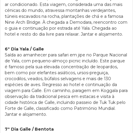
ar condicionado. Esta viagem, considerada uma das mais
cénicas do mundo, atravessa montanhas verdejantes,
túneis escavados na rocha, plantações de chá e a famosa
Nine Arch Bridge. À chegada a Demodara, reencontro com
o guia e continuação por estrada até Yala. Chegada ao
hotel e resto do dia livre para relaxar. Jantar e alojamento.
6º Dia Yala / Galle
Saída ao amanhecer para safari em jipe no Parque Nacional
de Yala, com pequeno-almoço picnic incluído. Este parque
é famoso pela sua elevada concentração de leopardos,
bem como por elefantes asiáticos, ursos-preguiça,
crocodilos, veados, búfalos selvagens e mais de 130
espécies de aves. Regresso ao hotel e continuação da
viagem para Galle. Em caminho, paragem em Koggala para
observação da tradicional pesca em estacas e visita à
cidade histórica de Galle, incluindo passeio de Tuk Tuk pelo
Forte de Galle, classificado como Património Mundial.
Jantar e alojamento.
7º Dia Galle / Bentota