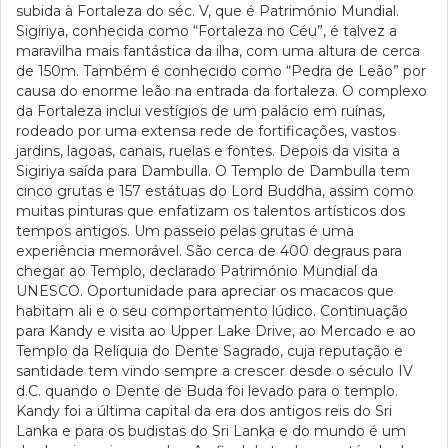
subida à Fortaleza do séc. V, que é Património Mundial.
Sigiriya, conhecida como “Fortaleza no Céu”, é talvez a
maravilha mais fantástica da ilha, com uma altura de cerca
de 150m. Também é conhecido como “Pedra de Leão” por
causa do enorme leão na entrada da fortaleza. O complexo
da Fortaleza inclui vestígios de um palácio em ruínas,
rodeado por uma extensa rede de fortificações, vastos
jardins, lagoas, canais, ruelas e fontes. Depois da visita a
Sigiriya saída para Dambulla. O Templo de Dambulla tem
cinco grutas e 157 estátuas do Lord Buddha, assim como
muitas pinturas que enfatizam os talentos artísticos dos
tempos antigos. Um passeio pelas grutas é uma
experiência memorável. São cerca de 400 degraus para
chegar ao Templo, declarado Património Mundial da
UNESCO. Oportunidade para apreciar os macacos que
habitam ali e o seu comportamento lúdico. Continuação
para Kandy e visita ao Upper Lake Drive, ao Mercado e ao
Templo da Relíquia do Dente Sagrado, cuja reputação e
santidade tem vindo sempre a crescer desde o século IV
d.C. quando o Dente de Buda foi levado para o templo.
Kandy foi a última capital da era dos antigos reis do Sri
Lanka e para os budistas do Sri Lanka e do mundo é um