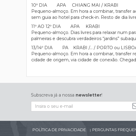
10º DIA APA CHIANG MAI / KRABI
Pequeno-almoço. Em hora a combinar, transfer ao
sem guia ao hotel para check-in. Resto de dia livr
11º AO 12º DIA APA KRABI
Pequeno-almoço. Dias livres para relaxar num para
palmeiras e descubra verdadeiros “jardins” subaqu
13/14º DIA PA KRABI /… / PORTO ou LISBO
Pequeno-almoço. Em hora a combinar, transfer r
cidade de origem, via cidade de conexão. Chegada
Subscreva já a nossa
newsletter
!
POLÍTICA DE PRIVACIDADE
PERGUNTAS FREQUE
|