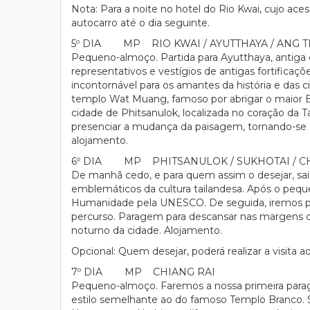
Nota: Para a noite no hotel do Rio Kwai, cujo ace
autocarro até o dia seguinte.
5º DIA MP RIO KWAI / AYUTTHAYA / ANG 
Pequeno-almoço. Partida para Ayutthaya, antiga c
representativos e vestígios de antigas fortifica
incontornável para os amantes da história e das 
templo Wat Muang, famoso por abrigar o maior B
cidade de Phitsanulok, localizada no coração da 
presenciar a mudança da paisagem, tornando-se c
alojamento.
6º DIA MP PHITSANULOK / SUKHOTAI / CH
De manhã cedo, e para quem assim o desejar, sa
emblemáticos da cultura tailandesa. Após o pequ
Humanidade pela UNESCO. De seguida, iremos par
percurso. Paragem para descansar nas margens do
noturno da cidade. Alojamento.
Opcional: Quem desejar, poderá realizar a visita 
7º DIA MP CHIANG RAI
Pequeno-almoço. Faremos a nossa primeira par
estilo semelhante ao do famoso Templo Branco. 