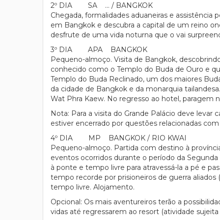
2º DIA SA … / BANGKOK
Chegada, formalidades aduaneiras e assistência pel
em Bangkok e descubra a capital de um reino ond
desfrute de uma vida noturna que o vai surpreen
3º DIA APA BANGKOK
Pequeno-almoço. Visita de Bangkok, descobrindo
conhecido como o Templo do Buda de Ouro e qu
Templo do Buda Reclinado, um dos maiores Budas
da cidade de Bangkok e da monarquia tailandesa.
Wat Phra Kaew. No regresso ao hotel, paragem n
Nota: Para a visita do Grande Palácio deve levar
estiver encerrado por questões relacionadas com a
4º DIA MP BANGKOK / RIO KWAI
Pequeno-almoço. Partida com destino à província 
eventos ocorridos durante o período da Segunda 
à ponte e tempo livre para atravessá-la a pé e pa
tempo recorde por prisioneiros de guerra aliados (
tempo livre. Alojamento.
Opcional: Os mais aventureiros terão a possibilida
vidas até regressarem ao resort (atividade sujeita