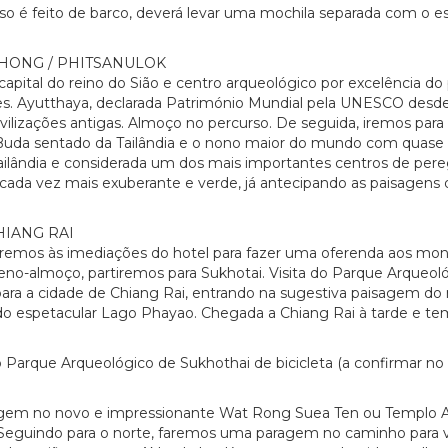
sso é feito de barco, deverá levar uma mochila separada com o ess
THONG / PHITSANULOK
apital do reino do Sião e centro arqueológico por excelência do
ções. Ayutthaya, declarada Património Mundial pela UNESCO desd
civilizações antigas. Almoço no percurso. De seguida, iremos pa
uda sentado da Tailândia e o nono maior do mundo com quase 10
Tailândia e considerada um dos mais importantes centros de pereg
ada vez mais exuberante e verde, já antecipando as paisagens d
IANG RAI
iremos às imediações do hotel para fazer uma oferenda aos mon
eno-almoço, partiremos para Sukhotai. Visita do Parque Arqueol
a a cidade de Chiang Rai, entrando na sugestiva paisagem do
 espetacular Lago Phayao. Chegada a Chiang Rai à tarde e temp
ao Parque Arqueológico de Sukhothai de bicicleta (a confirmar no 
agem no novo e impressionante Wat Rong Suea Ten ou Templo A
Seguindo para o norte, faremos uma paragem no caminho para v