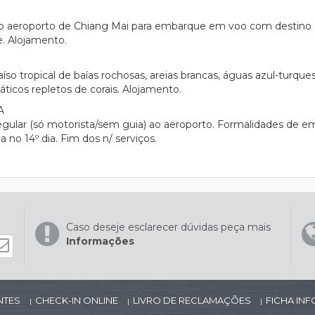
 aeroporto de Chiang Mai para embarque em voo com destino a K
e. Alojamento.
íso tropical de baías rochosas, areias brancas, águas azul-turqu
áticos repletos de corais. Alojamento.
A
egular (só motorista/sem guia) ao aeroporto. Formalidades de 
 no 14º dia. Fim dos n/ serviços.
Caso deseje esclarecer dúvidas peça mais
Informações
NTES
CHECK-IN ONLINE
LIVRO DE RECLAMAÇÕES
FICHA IN
|
|
|