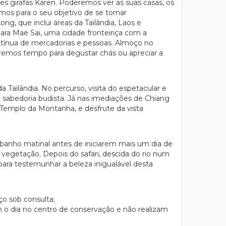
s girafas Karen. Poderemos ver as suas casas, os
emos para o seu objetivo de se tornar
g, que inclui áreas da Tailândia, Laos e
ra Mae Sai, uma cidade fronteiriça com a
ínua de mercadorias e pessoas. Almoço no
eremos tempo para degustar chás ou apreciar a
 Tailândia. No percurso, visita do espetacular e
sabedoria budista. Já nas imediações de Chiang
o Templo da Montanha, e desfrute da vista
banho matinal antes de iniciarem mais um dia de
 vegetação. Depois do safari, descida do rio num
ara testemunhar a beleza inigualável desta
ço sob consulta;
sam o dia no centro de conservação e não realizam