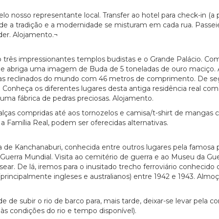
o nosso representante local. Transfer ao hotel para check-in (a p
e a tradição e a modernidade se misturam em cada rua. Passeie
der. Alojamento.¬
 três impressionantes templos budistas e o Grande Palácio. C
e abriga uma imagem de Buda de 5 toneladas de ouro maciço. 
 reclinados do mundo com 46 metros de comprimento. De seguid
 Conheça os diferentes lugares desta antiga residência real c
uma fábrica de pedras preciosas. Alojamento.
 calças compridas até aos tornozelos e camisa/t-shirt de mangas
 Família Real, podem ser oferecidas alternativas.
de Kanchanaburi, conhecida entre outros lugares pela famosa po
Guerra Mundial. Visita ao cemitério de guerra e ao Museu da Gue
ssear. De lá, iremos para o inusitado trecho ferroviário conhecid
principalmente ingleses e australianos) entre 1942 e 1943. Almoço
de de subir o rio de barco para, mais tarde, deixar-se levar pela 
 às condições do rio e tempo disponível).