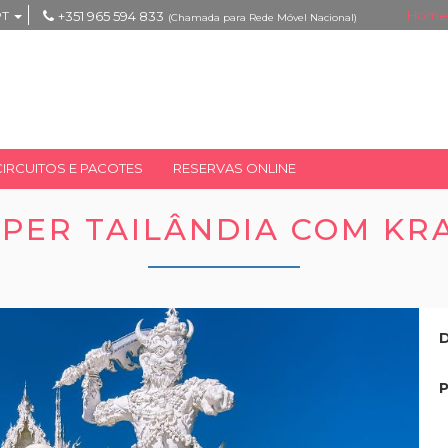
Home
PT
+351 965 594 833
(Chamada para Rede Móvel Nacional)
CIRCUITOS E PACOTES
RESERVAS ONLINE
PER TAILÂNDIA COM KR
D
P