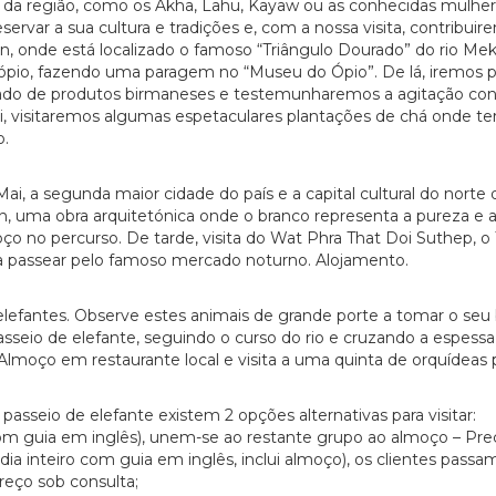
s da região, como os Akha, Lahu, Kayaw ou as conhecidas mulhere
servar a sua cultura e tradições e, com a nossa visita, contribuir
, onde está localizado o famoso “Triângulo Dourado” do rio Mekon
pio, fazendo uma paragem no “Museu do Ópio”. De lá, iremos pa
do de produtos birmaneses e testemunharemos a agitação cont
i, visitaremos algumas espetaculares plantações de chá onde t
o.
 a segunda maior cidade do país e a capital cultural do norte da
ma obra arquitetónica onde o branco representa a pureza e a 
oço no percurso. De tarde, visita do Wat Phra That Doi Suthep, 
ra passear pelo famoso mercado noturno. Alojamento.
fantes. Observe estes animais de grande porte a tomar o seu 
sseio de elefante, seguindo o curso do rio e cruzando a espessa
moço em restaurante local e visita a uma quinta de orquídeas p
passeio de elefante existem 2 opções alternativas para visitar:
a com guia em inglês), unem-se ao restante grupo ao almoço – Pre
e dia inteiro com guia em inglês, inclui almoço), os clientes pas
reço sob consulta;