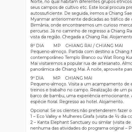
Norte, no qual habitam diferentes grupos étnico
seus campos de cultivo etc. Este local procura pre
autossuficiente. De seguida, iremos a Chiang Saen
Myanmar anteriormente dedicadas ao tráfico de ó
Birmânia, onde encontraremos um curioso merca
percurso. Já no caminho de regresso a Chiang Ra
vista da região. Chegada a Chiang Rai. Alojament
8º DIA MP CHIANG RAI / CHIANG MAI
Pequeno-almoço. Partida com destino a Chiang Mai,
contemporâneo Templo Branco ou Wat Rong Kun, u
Mai visitaremos a popular rua de artesanato. Alm
panorâmica de Chiang Mai. À noite, aproveite pa
9º DIA MP CHIANG MAI
Pequeno-almoço. Visita a um acampamento de ele
treinos e trabalho no campo. Realização de um pa
barco de bambu, uma experiência emocionante. Al
espécie floral. Regresso ao hotel. Alojamento.
Opcional: Se os clientes não pretenderem fazer o 
1 – Eco Valley e Mulheres Girafa (visita de ½ di
2 – Kanta Elephant Sanctuary ou similar (visita d
nenhuma das atividades do programa original – P