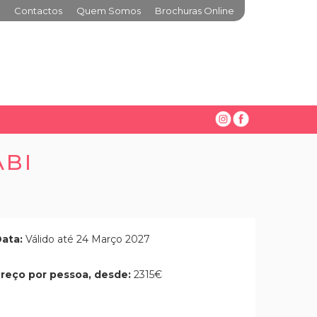
Contactos
Quem Somos
Brochuras Online
ABI
ata:
Válido até 24 Março 2027
reço por pessoa, desde:
2315€