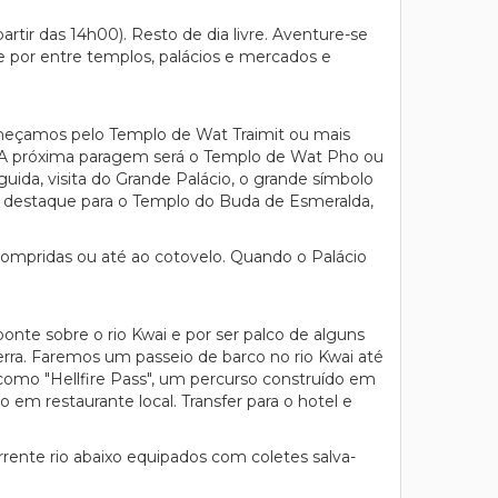
artir das 14h00). Resto de dia livre. Aventure-se
 por entre templos, palácios e mercados e
omeçamos pelo Templo de Wat Traimit ou mais
A próxima paragem será o Templo de Wat Pho ou
a, visita do Grande Palácio, o grande símbolo
om destaque para o Templo do Buda de Esmeralda,
 compridas ou até ao cotovelo. Quando o Palácio
nte sobre o rio Kwai e por ser palco de alguns
rra. Faremos um passeio de barco no rio Kwai até
o como "Hellfire Pass", um percurso construído em
 em restaurante local. Transfer para o hotel e
corrente rio abaixo equipados com coletes salva-