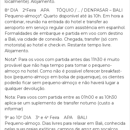
localmente). Alojamento.
8º DIA 2ªFeira APA TÓQUIO / … / DENPASAR – BALI
Pequeno-almoço*. Quarto disponível até às 10h. Em hora a
combinar, reunião na entrada do hotel e transfer ao
aeroporto em serviço regular com assistência em espanhol.
Formalidades de embarque e partida em voo com destino
a Bali, via cidade de conexão. Chegada, transfer (só com
motorista) ao hotel e check-in. Restante tempo livre.
Alojamento.
Nota*: Para os voos com partida antes das 11h30 é muito
provável que não haja tempo para tomar o pequeno-
almoço no hotel. Como não é possível oferecer breakfast-
box (pequeno-almoço em bolsa de piquenique), os clientes
poderão ficar sem pequeno-almoço e não haverá lugar a
qualquer devolução.
Nota: Para voos com partida entre as 01h00 e as 10h30
aplica-se um suplemento de transfer noturno (custo a
informar)
9º ao 10º DIA 3ª e 4ª Feira APA BALI
Pequeno-almoço. Dias livres para relaxar em Bali, conhecida
pelas suas praias exóticas, campos de arroz em socalcos,