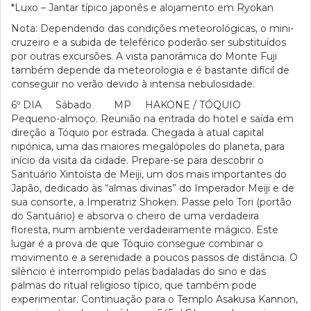
*Luxo – Jantar típico japonês e alojamento em Ryokan
Nota: Dependendo das condições meteorológicas, o mini-
cruzeiro e a subida de teleférico poderão ser substituídos
por outras excursões. A vista panorâmica do Monte Fuji
também depende da meteorologia e é bastante difícil de
conseguir no verão devido à intensa nebulosidade.
6º DIA Sábado MP HAKONE / TÓQUIO
Pequeno-almoço. Reunião na entrada do hotel e saída em
direção a Tóquio por estrada. Chegada à atual capital
nipónica, uma das maiores megalópoles do planeta, para
início da visita da cidade. Prepare-se para descobrir o
Santuário Xintoísta de Meiji, um dos mais importantes do
Japão, dedicado às “almas divinas” do Imperador Meiji e de
sua consorte, a Imperatriz Shoken. Passe pelo Tori (portão
do Santuário) e absorva o cheiro de uma verdadeira
floresta, num ambiente verdadeiramente mágico. Este
lugar é a prova de que Tóquio consegue combinar o
movimento e a serenidade a poucos passos de distância. O
silêncio é interrompido pelas badaladas do sino e das
palmas do ritual religioso típico, que também pode
experimentar. Continuação para o Templo Asakusa Kannon,