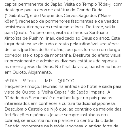
capital permanente do Japão. Visita do Templo Tōdai-ji, com
destaque para a enorme estátua do Grande Buda
(“Daibutsu”), e do Parque dos Cervos Sagrados (“Nara-
kōen”), recheado de pormenores fascinantes e de veados
amistosos. Almoço em restaurante local. De tarde, saída
para Quioto. No percurso, visita do famoso Santuário
Xintoísta de Fushimi Inari, dedicado ao Deus do arroz. Este
lugar destaca-se de tudo o resto pela infindável sequência
de Toris (portões do Santuário), os quais formam um longo
corredor até o topo da montanha. Desfrute do efeito visual
impressionante e admire as diversas estátuas de raposas,
as mensageiras do Deus. No final da visita, transfer ao hotel
em Quioto. Alojamento.
4º DIA 5ªFeira MP QUIOTO
Pequeno-almoço. Reunião na entrada do hotel e saída para
visita de Quioto, a “Velha Capital” do Japão Imperial. A
"Cidade dos Samurais" é o melhor lugar no país para os
interessados em conhecer a cultura tradicional japonesa.
Descubra o Castelo de Nijō que, ao contrário da maioria das
fortificações nipónicas (quase sempre instaladas em
colinas), se encontra numa planície no centro da cidade.
Cenário importante na história japonesa, o antigo forte da