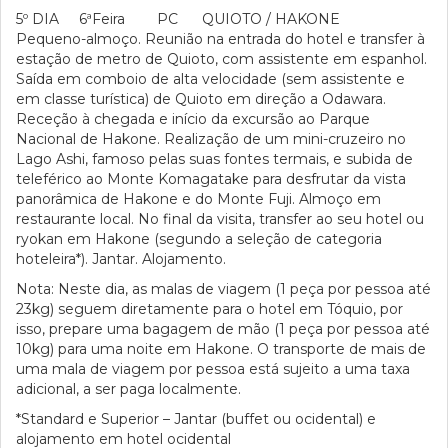
5º DIA 6ªFeira PC QUIOTO / HAKONE
Pequeno-almoço. Reunião na entrada do hotel e transfer à
estação de metro de Quioto, com assistente em espanhol.
Saída em comboio de alta velocidade (sem assistente e
em classe turística) de Quioto em direção a Odawara.
Receção à chegada e início da excursão ao Parque
Nacional de Hakone. Realização de um mini-cruzeiro no
Lago Ashi, famoso pelas suas fontes termais, e subida de
teleférico ao Monte Komagatake para desfrutar da vista
panorâmica de Hakone e do Monte Fuji. Almoço em
restaurante local. No final da visita, transfer ao seu hotel ou
ryokan em Hakone (segundo a seleção de categoria
hoteleira*). Jantar. Alojamento.
Nota: Neste dia, as malas de viagem (1 peça por pessoa até
23kg) seguem diretamente para o hotel em Tóquio, por
isso, prepare uma bagagem de mão (1 peça por pessoa até
10kg) para uma noite em Hakone. O transporte de mais de
uma mala de viagem por pessoa está sujeito a uma taxa
adicional, a ser paga localmente.
*Standard e Superior – Jantar (buffet ou ocidental) e
alojamento em hotel ocidental