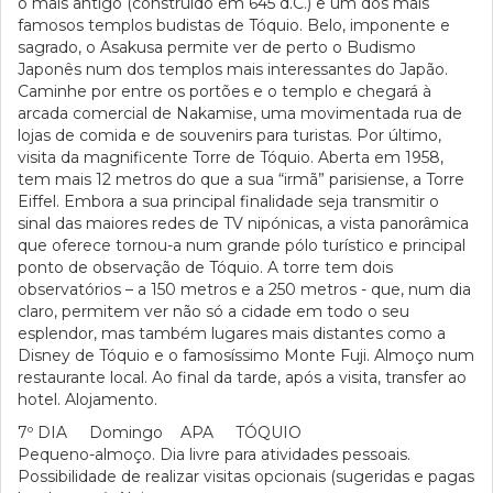
o mais antigo (construído em 645 d.C.) e um dos mais
famosos templos budistas de Tóquio. Belo, imponente e
sagrado, o Asakusa permite ver de perto o Budismo
Japonês num dos templos mais interessantes do Japão.
Caminhe por entre os portões e o templo e chegará à
arcada comercial de Nakamise, uma movimentada rua de
lojas de comida e de souvenirs para turistas. Por último,
visita da magnificente Torre de Tóquio. Aberta em 1958,
tem mais 12 metros do que a sua “irmã” parisiense, a Torre
Eiffel. Embora a sua principal finalidade seja transmitir o
sinal das maiores redes de TV nipónicas, a vista panorâmica
que oferece tornou-a num grande pólo turístico e principal
ponto de observação de Tóquio. A torre tem dois
observatórios – a 150 metros e a 250 metros - que, num dia
claro, permitem ver não só a cidade em todo o seu
esplendor, mas também lugares mais distantes como a
Disney de Tóquio e o famosíssimo Monte Fuji. Almoço num
restaurante local. Ao final da tarde, após a visita, transfer ao
hotel. Alojamento.
7º DIA Domingo APA TÓQUIO
Pequeno-almoço. Dia livre para atividades pessoais.
Possibilidade de realizar visitas opcionais (sugeridas e pagas