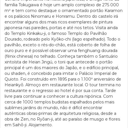
família Tokugawa é hoje um amplo complexo de 275 000
m² e tem como destaque o ornamentado portão Karamon
e os palácios Ninomaru e Honramu. Dentro do castelo irá
encontrar alguns dos mais ricos exemplares de pintura
japonesa nas paredes, portas e até nos tetos. Visita ainda
do Templo Kinkaku-ji, o famoso Templo do Pavilhão
Dourado, rodeado pelo Kyōko-chi (lago espelhado). Todo o
pavilhão, exceto o rés-do-chão, está coberto de folha de
ouro puro e é possível observar uma fenghuang dourada
(fénix chinesa) no telhado. Conheça também o Santuário
xintoísta de Heian Jingú, o torii que antecede o portão
principal é um dos maiores do Japão, e o edifício principal,
ou shaden, é concebido para imitar o Palácio Imperial de
Quioto. Foi construído em 1895 para o 1.100º aniversário de
Heiankyō. Almoço em restaurante local. O tour termina no
restaurante e o regresso ao hotel é por sua conta. Tarde
livre para continuar a conhecer a cultura nipónica. Com
cerca de 1000 templos budistas espalhados pelos mais
sublimes jardins do mundo, não é difícil encontrar
autênticas obras-primas de arquitetura religiosa, desde a
obra de Zen, no Ryōan-ji, até ao paraíso de musgo e flores
em Saihō-ji. Alojamento.