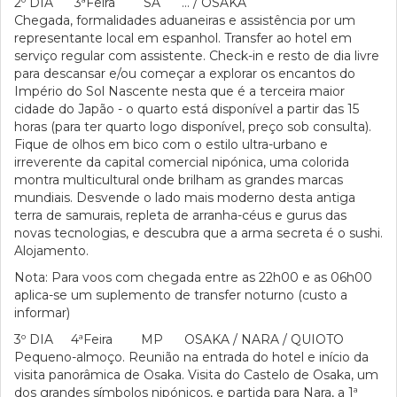
2º DIA 3ªFeira SA … / OSAKA
Chegada, formalidades aduaneiras e assistência por um
representante local em espanhol. Transfer ao hotel em
serviço regular com assistente. Check-in e resto de dia livre
para descansar e/ou começar a explorar os encantos do
Império do Sol Nascente nesta que é a terceira maior
cidade do Japão - o quarto está disponível a partir das 15
horas (para ter quarto logo disponível, preço sob consulta).
Fique de olhos em bico com o estilo ultra-urbano e
irreverente da capital comercial nipónica, uma colorida
montra multicultural onde brilham as grandes marcas
mundiais. Desvende o lado mais moderno desta antiga
terra de samurais, repleta de arranha-céus e gurus das
novas tecnologias, e descubra que a arma secreta é o sushi.
Alojamento.
Nota: Para voos com chegada entre as 22h00 e as 06h00
aplica-se um suplemento de transfer noturno (custo a
informar)
3º DIA 4ªFeira MP OSAKA / NARA / QUIOTO
Pequeno-almoço. Reunião na entrada do hotel e início da
visita panorâmica de Osaka. Visita do Castelo de Osaka, um
dos grandes símbolos nipónicos, e partida para Nara, a 1ª