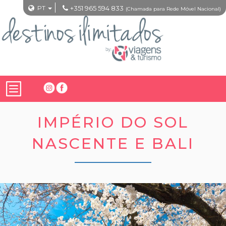
PT
+351 965 594 833
(Chamada para Rede Móvel Nacional)
IMPÉRIO DO SOL
NASCENTE E BALI