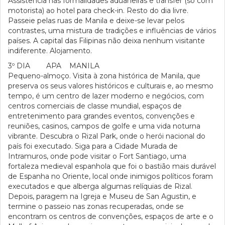
Assistência nas formalidades aduaneiras e transfer (só com
motorista) ao hotel para check-in. Resto do dia livre.
Passeie pelas ruas de Manila e deixe-se levar pelos
contrastes, uma mistura de tradições e influências de vários
países. A capital das Filipinas não deixa nenhum visitante
indiferente. Alojamento.
3º DIA APA MANILA
Pequeno-almoço. Visita à zona histórica de Manila, que
preserva os seus valores históricos e culturais e, ao mesmo
tempo, é um centro de lazer moderno e negócios, com
centros comerciais de classe mundial, espaços de
entretenimento para grandes eventos, convenções e
reuniões, casinos, campos de golfe e uma vida noturna
vibrante. Descubra o Rizal Park, onde o herói nacional do
país foi executado. Siga para a Cidade Murada de
Intramuros, onde pode visitar o Fort Santiago, uma
fortaleza medieval espanhola que foi o bastião mais durável
de Espanha no Oriente, local onde inimigos políticos foram
executados e que alberga algumas relíquias de Rizal.
Depois, paragem na Igreja e Museu de San Agustin, e
termine o passeio nas zonas recuperadas, onde se
encontram os centros de convenções, espaços de arte e o