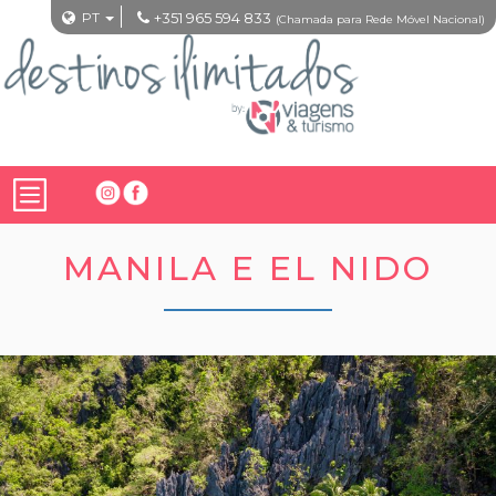
PT
+351 965 594 833
(Chamada para Rede Móvel Nacional)
MANILA E EL NIDO