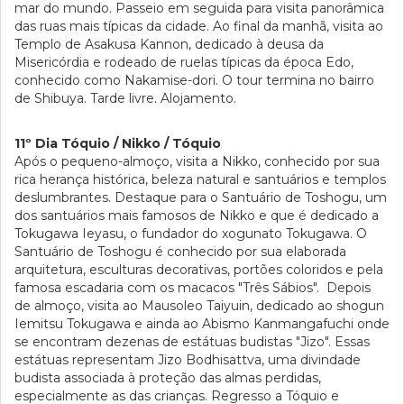
mar do mundo. Passeio em seguida para visita panorâmica
das ruas mais típicas da cidade. Ao final da manhã, visita ao
Templo de Asakusa Kannon, dedicado à deusa da
Misericórdia e rodeado de ruelas típicas da época Edo,
conhecido como Nakamise-dori. O tour termina no bairro
de Shibuya. Tarde livre. Alojamento.
11º Dia Tóquio / Nikko / Tóquio
Após o pequeno-almoço, visita a Nikko, conhecido por sua
rica herança histórica, beleza natural e santuários e templos
deslumbrantes. Destaque para o Santuário de Toshogu, um
dos santuários mais famosos de Nikko e que é dedicado a
Tokugawa Ieyasu, o fundador do xogunato Tokugawa. O
Santuário de Toshogu é conhecido por sua elaborada
arquitetura, esculturas decorativas, portões coloridos e pela
famosa escadaria com os macacos "Três Sábios". Depois
de almoço, visita ao Mausoleo Taiyuin, dedicado ao shogun
Iemitsu Tokugawa e ainda ao Abismo Kanmangafuchi onde
se encontram dezenas de estátuas budistas "Jizo". Essas
estátuas representam Jizo Bodhisattva, uma divindade
budista associada à proteção das almas perdidas,
especialmente as das crianças. Regresso a Tóquio e