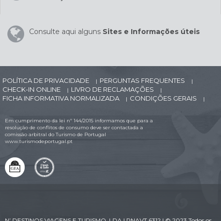
Consulte aqui alguns
Sites e Informações úteis
POLÍTICA DE PRIVACIDADE
PERGUNTAS FREQUENTES
|
|
CHECK-IN ONLINE
LIVRO DE RECLAMAÇÕES
|
|
FICHA INFORMATIVA NORMALIZADA
CONDIÇÕES GERAIS
|
|
Em cumprimento da lei nº 144/2015 informamos que para a
resolução de conflitos de consumo deve ser contactada a
comissão arbitral do Turismo de Portugal
www.turismodeportugal.pt
N’ DESTINOS VIAGENS E TURISMO, LDA | RNAVT 6312 | © 2023 Todos os