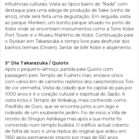
influências culturais. Visita ao típico bairro de “Nada” com
destaque para uma adega de produção de Sake (vinho de
arroz), onde será feita uma degustação. Em seguida, visita
ao parque Meriken, um bonito parque situado no porto de
Kobe onde se encontram monumentos como a Torre Kobe
Port Tower e o Museu Marítimo de Kobe. Continuação para
o Ryokan em Takarazuka e tempo livre para desfrutar dos
banhos termais (Onsen). Jantar de bife Kobe e alojamento.
5º Dia Takarazuka / Quioto
Após o pequeno-almoço, partida para Quioto com
passagem pelo Templo de Fushimi Inari, enclave único
com vários km de caminho repletos dos característicos Torii
de cor vermelha. Visita da cidade que foi capital do país por
1000 anos e é o coração cultural e espiritual do Japão. A
visita inclui o Templo de Kinkakuji, mais conhecido como
Pavilhão de Ouro, que se encontra junto a um lago e
rodeado de um exuberante jardim. Foi de início a Villa de
recreio do Shogun Ashikaga mas após a sua morte foi
convertido num templo budista. O edifício actual coberto
de folha de ouro é uma réplica do original que ardeu em
1950 após permanecer intacto por mais de 550 anos.