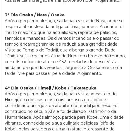
Assistência à chegada e transporte ao hotel. Alojamento.
3º Dia Osaka / Nara / Osaka
Após o pequeno-almoço, saída para visita de Nara, onde se
respira a atmosfera da antiga cultura japonesa. A cidade foi
muito maior do que na actualidade, repleta de palácios,
templos e mansões. Os diversos incêndios e o passar do
tempo encarregaram-se de reduzir a sua grandiosidade.
Visita ao Templo de Todaiji, que alberga o grande Buda
“Daibutsu”, a maior estátua de Buda em bronze do mundo,
com 16 metros de altura e 452 toneladas de peso. Visita
ainda ao parque dos veados. Regresso a Osaka e resto da
tarde livre para passear pela cidade. Alojamento.
4º Dia Osaka / Himeji / Kobe / Takarazuka
Após o pequeno-almoço, saída para visita ao castelo de
Himeji, um dos castelos mais famosos do Japão e
considerado uma joia da arquitetura feudal japonesa. Foi
construído no século XIV e foi declarado Património da
Humanidade. Após almoço, partida para Kobe, uma cidade
vibrante, conhecida pela sua culinária deliciosa (bife de
Kobe), belas paisagens e uma mistura interessante de