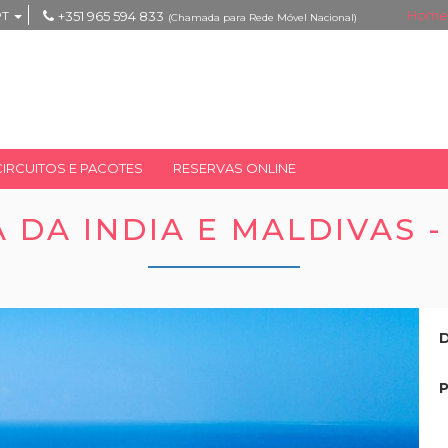
Home
PT
+351 965 594 833
(Chamada para Rede Móvel Nacional)
CIRCUITOS E PACOTES
RESERVAS ONLINE
 DA INDIA E MALDIVAS -
D
P