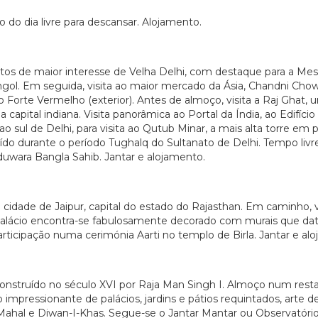
o do dia livre para descansar. Alojamento.
ntos de maior interesse de Velha Delhi, com destaque para a M
ngol. Em seguida, visita ao maior mercado da Ásia, Chandni Chow
do Forte Vermelho (exterior). Antes de almoço, visita a Raj Ghat
 capital indiana. Visita panorâmica ao Portal da Índia, ao Edifíc
 sul de Delhi, para visita ao Qutub Minar, a mais alta torre em p
uído durante o período Tughalq do Sultanato de Delhi. Tempo livr
duwara Bangla Sahib. Jantar e alojamento.
cidade de Jaipur, capital do estado do Rajasthan. Em caminho, 
 Palácio encontra-se fabulosamente decorado com murais que dat
participação numa cerimónia Aarti no templo de Birla. Jantar e al
nstruído no século XVI por Raja Man Singh I. Almoço num restaur
impressionante de palácios, jardins e pátios requintados, arte de
Mahal e Diwan-I-Khas. Segue-se o Jantar Mantar ou Observatóri