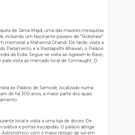
esquita de Jama Majid, uma das maiores mesquitas
k, incluindo um fascinante passeio de “Rickshaw”
, um memorial a Mahatma Ghandi. De tarde, visita a
io do Parlamento e a Rastrapathi Bhawan, o Palácio
edra da Índia. Segue-se visita ao Agrasen ki Baori,
e para visita ao mercado local de Connaught. O
visita ao Palácio de Samode, localizado numa
am de há 300 anos, a maior parte dos quais
ojamento.
ante local e visita a uma loja de doces. De
corativa e portas esculpidas. O palácio abriga
o Astronómico com o maior relógio de sol em