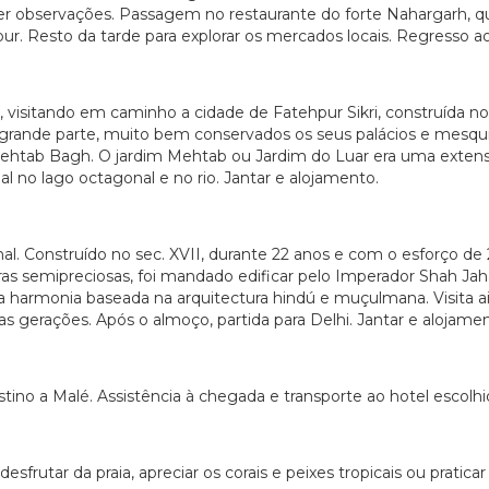
r observações. Passagem no restaurante do forte Nahargarh, que
pur. Resto da tarde para explorar os mercados locais. Regresso ao
 visitando em caminho a cidade de Fatehpur Sikri, construída 
 grande parte, muito bem conservados os seus palácios e mesqu
a Mehtab Bagh. O jardim Mehtab ou Jardim do Luar era uma extensã
al no lago octagonal e no rio. Jantar e alojamento.
hal. Construído no sec. XVII, durante 22 anos e com o esforço
s semipreciosas, foi mandado edificar pelo Imperador Shah Ja
a harmonia baseada na arquitectura hindú e muçulmana. Visita 
s gerações. Após o almoço, partida para Delhi. Jantar e alojame
no a Malé. Assistência à chegada e transporte ao hotel escolhi
a desfrutar da praia, apreciar os corais e peixes tropicais ou prat