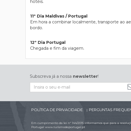
hotéis.
11º Dia Maldivas / Portugal
Em hora a combinar localmente, transporte ao ae
bordo.
12º Dia Portugal
Chegada e fim da viagem.
Subscreva já a nossa
newsletter
!
POLÍTICA DE PRIVACIDADE
PERGUNTAS FREQUE
|
Em cumprimento da lei nº 144/2015 informamos que para a resolução
Portugal
www.turismodeportugal.pt