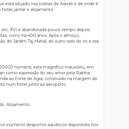
 está situado nas colinas de Araveli e de onde é
 hotel, jantar e alojamento.
no séc. XVI e abandonada pouco tempo depois
itas, como há 400 anos. Após o almoço,
o do Jardim Taj Mahal, do outro lado do rio e era
 de 20000 homens, este magnífico mausoléu, em
han como expressão do seu amor pela Raínha
ainda ao Forte de Agra, construído na margem do
nto num hotel junto ao aeroporto.
do. Alojamento.
icar os inúmeros desportos aquáticos disponíveis nos