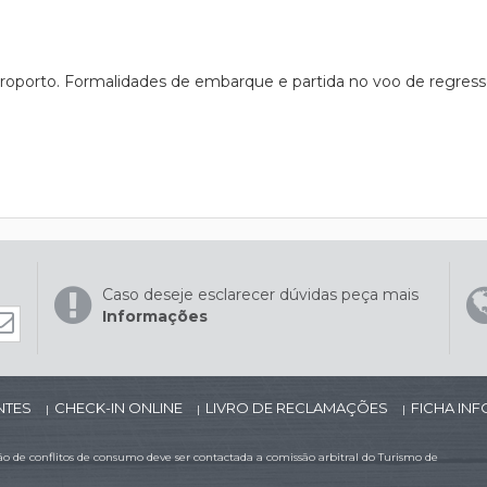
roporto. Formalidades de embarque e partida no voo de regresso 
Caso deseje esclarecer dúvidas peça mais
Informações
NTES
CHECK-IN ONLINE
LIVRO DE RECLAMAÇÕES
FICHA IN
|
|
|
 de conflitos de consumo deve ser contactada a comissão arbitral do Turismo de