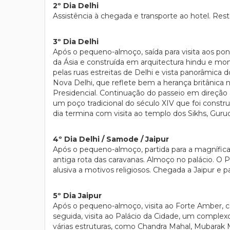
2º Dia Delhi
Assistência à chegada e transporte ao hotel. Rest
3º Dia Delhi
Após o pequeno-almoço, saída para visita aos po
da Ásia e construída em arquitectura hindu e mo
pelas ruas estreitas de Delhi e vista panorâmica 
Nova Delhi, que reflete bem a herança britânica na
Presidencial. Continuação do passeio em direção ao
um poço tradicional do século XIV que foi constr
dia termina com visita ao templo dos Sikhs, Guru
4º Dia Delhi / Samode / Jaipur
Após o pequeno-almoço, partida para a magnífica 
antiga rota das caravanas. Almoço no palácio. O
alusiva a motivos religiosos. Chegada a Jaipur e 
5º Dia Jaipur
Após o pequeno-almoço, visita ao Forte Amber, co
seguida, visita ao Palácio da Cidade, um complexo 
várias estruturas, como Chandra Mahal, Mubarak 