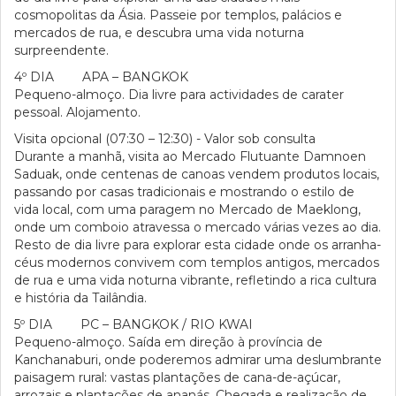
cosmopolitas da Ásia. Passeie por templos, palácios e
mercados de rua, e descubra uma vida noturna
surpreendente.
4º DIA APA – BANGKOK
Pequeno-almoço. Dia livre para actividades de carater
pessoal. Alojamento.
Visita opcional (07:30 – 12:30) - Valor sob consulta
Durante a manhã, visita ao Mercado Flutuante Damnoen
Saduak, onde centenas de canoas vendem produtos locais,
passando por casas tradicionais e mostrando o estilo de
vida local, com uma paragem no Mercado de Maeklong,
onde um comboio atravessa o mercado várias vezes ao dia.
Resto de dia livre para explorar esta cidade onde os arranha-
céus modernos convivem com templos antigos, mercados
de rua e uma vida noturna vibrante, refletindo a rica cultura
e história da Tailândia.
5º DIA PC – BANGKOK / RIO KWAI
Pequeno-almoço. Saída em direção à província de
Kanchanaburi, onde poderemos admirar uma deslumbrante
paisagem rural: vastas plantações de cana-de-açúcar,
arrozais e plantações de ananás. Chegada e realização de