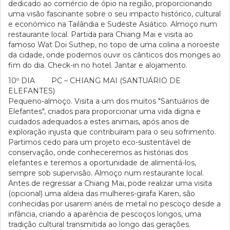
dedicado ao comércio de ópio na região, proporcionando
uma visão fascinante sobre o seu impacto histórico, cultural
e económico na Tailândia e Sudeste Asiático. Almoço num
restaurante local. Partida para Chiang Mai e visita ao
famoso Wat Doi Suthep, no topo de uma colina a noroeste
da cidade, onde podemos ouvir os cânticos dos monges ao
fim do dia. Check-in no hotel. Jantar e alojamento.
10º DIA PC – CHIANG MAI (SANTUÁRIO DE
ELEFANTES)
Pequeno-almoço. Visita a um dos muitos "Santuários de
Elefantes", criados para proporcionar uma vida digna e
cuidados adequados a estes animais, após anos de
exploração injusta que contribuíram para o seu sofrimento.
Partimos cedo para um projeto eco-sustentável de
conservação, onde conheceremos as histórias dos
elefantes e teremos a oportunidade de alimentá-los,
sempre sob supervisão. Almoço num restaurante local.
Antes de regressar a Chiang Mai, pode realizar uma visita
(opcional) uma aldeia das mulheres-girafa Karen, são
conhecidas por usarem anéis de metal no pescoço desde a
infância, criando a aparência de pescoços longos, uma
tradição cultural transmitida ao longo das gerações.