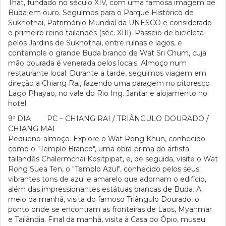
That, fundado no século XIV, com uma famosa imagem de
Buda em ouro. Seguimos para o Parque Histórico de
Sukhothai, Património Mundial da UNESCO e considerado
o primeiro reino tailandês (séc. XIII). Passeio de bicicleta
pelos Jardins de Sukhothai, entre ruínas e lagos, e
contemple o grande Buda branco de Wat Sri Chum, cuja
mão dourada é venerada pelos locais. Almoço num
restaurante local. Durante a tarde, seguimos viagem em
direção a Chiang Rai, fazendo uma paragem no pitoresco
Lago Phayao, no vale do Rio Ing. Jantar e alojamento no
hotel.
9º DIA PC – CHIANG RAI / TRIÂNGULO DOURADO /
CHIANG MAI
Pequeno-almoço. Explore o Wat Rong Khun, conhecido
como o "Templo Branco", uma obra-prima do artista
tailandês Chalermchai Kositpipat, e, de seguida, visite o Wat
Rong Suea Ten, o "Templo Azul", conhecido pelos seus
vibrantes tons de azul e amarelo que adornam o edifício,
além das impressionantes estátuas brancas de Buda. A
meio da manhã, visita do famoso Triângulo Dourado, o
ponto onde se encontram as fronteiras de Laos, Myanmar
e Tailândia. Final da manhã, visita à Casa do Ópio, museu