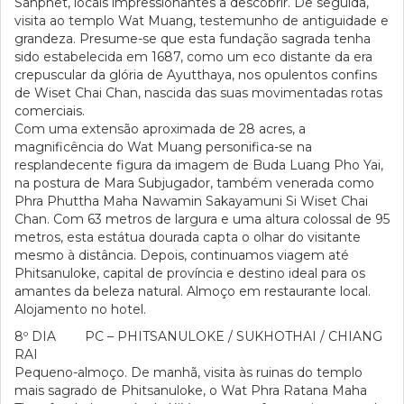
Sanphet, locais impressionantes a descobrir. De seguida,
visita ao templo Wat Muang, testemunho de antiguidade e
grandeza. Presume-se que esta fundação sagrada tenha
sido estabelecida em 1687, como um eco distante da era
crepuscular da glória de Ayutthaya, nos opulentos confins
de Wiset Chai Chan, nascida das suas movimentadas rotas
comerciais.
Com uma extensão aproximada de 28 acres, a
magnificência do Wat Muang personifica-se na
resplandecente figura da imagem de Buda Luang Pho Yai,
na postura de Mara Subjugador, também venerada como
Phra Phuttha Maha Nawamin Sakayamuni Si Wiset Chai
Chan. Com 63 metros de largura e uma altura colossal de 95
metros, esta estátua dourada capta o olhar do visitante
mesmo à distância. Depois, continuamos viagem até
Phitsanuloke, capital de província e destino ideal para os
amantes da beleza natural. Almoço em restaurante local.
Alojamento no hotel.
8º DIA PC – PHITSANULOKE / SUKHOTHAI / CHIANG
RAI
Pequeno-almoço. De manhã, visita às ruinas do templo
mais sagrado de Phitsanuloke, o Wat Phra Ratana Maha