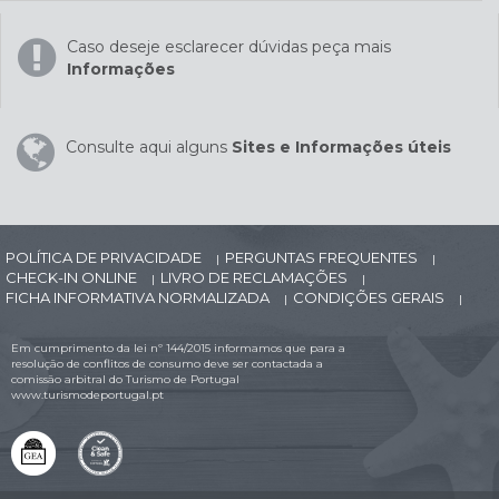
Caso deseje esclarecer dúvidas peça mais
Informações
Consulte aqui alguns
Sites e Informações úteis
POLÍTICA DE PRIVACIDADE
PERGUNTAS FREQUENTES
|
|
CHECK-IN ONLINE
LIVRO DE RECLAMAÇÕES
|
|
FICHA INFORMATIVA NORMALIZADA
CONDIÇÕES GERAIS
|
|
Em cumprimento da lei nº 144/2015 informamos que para a
resolução de conflitos de consumo deve ser contactada a
comissão arbitral do Turismo de Portugal
www.turismodeportugal.pt