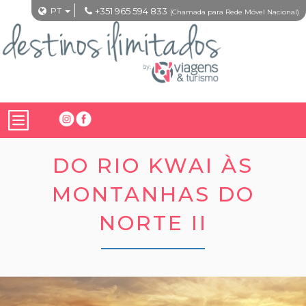
PT
+351 965 594 833
(Chamada para Rede Móvel Nacional)
DO RIO KWAI ÀS
MONTANHAS DO
NORTE II