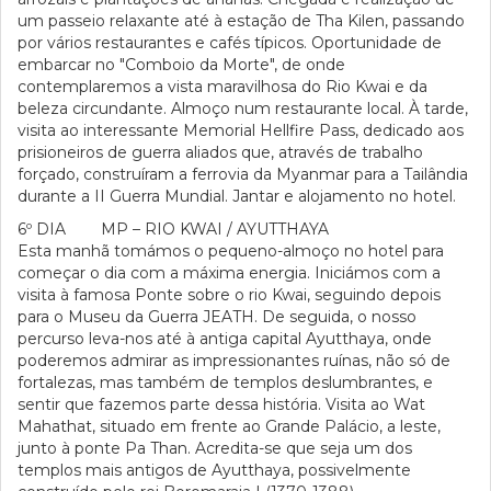
um passeio relaxante até à estação de Tha Kilen, passando
por vários restaurantes e cafés típicos. Oportunidade de
embarcar no "Comboio da Morte", de onde
contemplaremos a vista maravilhosa do Rio Kwai e da
beleza circundante. Almoço num restaurante local. À tarde,
visita ao interessante Memorial Hellfire Pass, dedicado aos
prisioneiros de guerra aliados que, através de trabalho
forçado, construíram a ferrovia da Myanmar para a Tailândia
durante a II Guerra Mundial. Jantar e alojamento no hotel.
6º DIA MP – RIO KWAI / AYUTTHAYA
Esta manhã tomámos o pequeno-almoço no hotel para
começar o dia com a máxima energia. Iniciámos com a
visita à famosa Ponte sobre o rio Kwai, seguindo depois
para o Museu da Guerra JEATH. De seguida, o nosso
percurso leva-nos até à antiga capital Ayutthaya, onde
poderemos admirar as impressionantes ruínas, não só de
fortalezas, mas também de templos deslumbrantes, e
sentir que fazemos parte dessa história. Visita ao Wat
Mahathat, situado em frente ao Grande Palácio, a leste,
junto à ponte Pa Than. Acredita-se que seja um dos
templos mais antigos de Ayutthaya, possivelmente