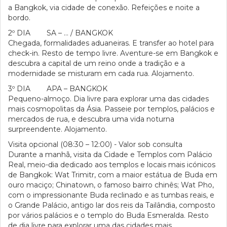
a Bangkok, via cidade de conexão. Refeições e noite a
bordo.
2º DIA SA – … / BANGKOK
Chegada, formalidades aduaneiras. E transfer ao hotel para
check-in. Resto de tempo livre. Aventure-se em Bangkok e
descubra a capital de um reino onde a tradição e a
modernidade se misturam em cada rua. Alojamento.
3º DIA APA – BANGKOK
Pequeno-almoço. Dia livre para explorar uma das cidades
mais cosmopolitas da Ásia. Passeie por templos, palácios e
mercados de rua, e descubra uma vida noturna
surpreendente. Alojamento.
Visita opcional (08:30 – 12:00) - Valor sob consulta
Durante a manhã, visita da Cidade e Templos com Palácio
Real, meio-dia dedicado aos templos e locais mais icónicos
de Bangkok: Wat Trimitr, com a maior estátua de Buda em
ouro maciço; Chinatown, o famoso bairro chinês; Wat Pho,
com o impressionante Buda reclinado e as tumbas reais, e
o Grande Palácio, antigo lar dos reis da Tailândia, composto
por vários palácios e o templo do Buda Esmeralda. Resto
de dia livre para explorar uma das cidades mais