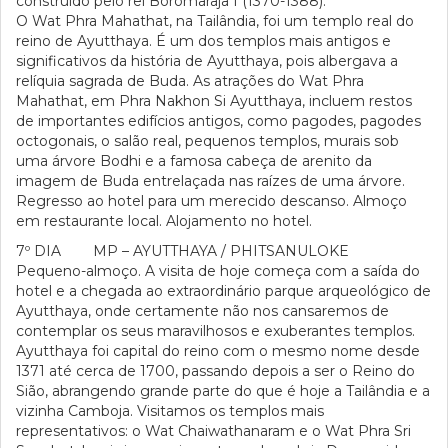
construído pelo rei Boromaraja I (1370-1388).
O Wat Phra Mahathat, na Tailândia, foi um templo real do
reino de Ayutthaya. É um dos templos mais antigos e
significativos da história de Ayutthaya, pois albergava a
relíquia sagrada de Buda. As atrações do Wat Phra
Mahathat, em Phra Nakhon Si Ayutthaya, incluem restos
de importantes edifícios antigos, como pagodes, pagodes
octogonais, o salão real, pequenos templos, murais sob
uma árvore Bodhi e a famosa cabeça de arenito da
imagem de Buda entrelaçada nas raízes de uma árvore.
Regresso ao hotel para um merecido descanso. Almoço
em restaurante local. Alojamento no hotel.
7º DIA MP – AYUTTHAYA / PHITSANULOKE
Pequeno-almoço. A visita de hoje começa com a saída do
hotel e a chegada ao extraordinário parque arqueológico de
Ayutthaya, onde certamente não nos cansaremos de
contemplar os seus maravilhosos e exuberantes templos.
Ayutthaya foi capital do reino com o mesmo nome desde
1371 até cerca de 1700, passando depois a ser o Reino do
Sião, abrangendo grande parte do que é hoje a Tailândia e a
vizinha Camboja. Visitamos os templos mais
representativos: o Wat Chaiwathanaram e o Wat Phra Sri