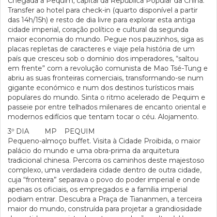
Chegada a Pequim, capital da República Popular da China.
Transfer ao hotel para check-in (quarto disponível a partir
das 14h/15h) e resto de dia livre para explorar esta antiga
cidade imperial, coração político e cultural da segunda
maior economia do mundo. Pegue nos pauzinhos, siga as
placas repletas de caracteres e viaje pela história de um
país que cresceu sob o domínio dos imperadores, “saltou
em frente” com a revolução comunista de Mao Tsé-Tung e
abriu as suas fronteiras comerciais, transformando-se num
gigante económico e num dos destinos turísticos mais
populares do mundo. Sinta o ritmo acelerado de Pequim e
passeie por entre telhados milenares de encanto oriental e
modernos edifícios que tentam tocar o céu. Alojamento.
3º DIA MP PEQUIM
Pequeno-almoço buffet. Visita à Cidade Proibida, o maior
palácio do mundo e uma obra-prima da arquitetura
tradicional chinesa. Percorra os caminhos deste majestoso
complexo, uma verdadeira cidade dentro de outra cidade,
cuja “fronteira” separava o povo do poder imperial e onde
apenas os oficiais, os empregados e a família imperial
podiam entrar. Descubra a Praça de Tiananmen, a terceira
maior do mundo, construída para projetar a grandiosidade