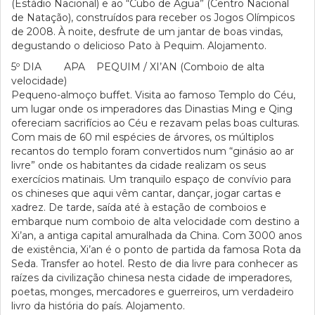
(Estádio Nacional) e ao “Cubo de Água” (Centro Nacional
de Natação), construídos para receber os Jogos Olímpicos
de 2008. À noite, desfrute de um jantar de boas vindas,
degustando o delicioso Pato à Pequim. Alojamento.
5º DIA APA PEQUIM / XI’AN (Comboio de alta
velocidade)
Pequeno-almoço buffet. Visita ao famoso Templo do Céu,
um lugar onde os imperadores das Dinastias Ming e Qing
ofereciam sacrifícios ao Céu e rezavam pelas boas culturas.
Com mais de 60 mil espécies de árvores, os múltiplos
recantos do templo foram convertidos num “ginásio ao ar
livre” onde os habitantes da cidade realizam os seus
exercícios matinais. Um tranquilo espaço de convívio para
os chineses que aqui vêm cantar, dançar, jogar cartas e
xadrez. De tarde, saída até à estação de comboios e
embarque num comboio de alta velocidade com destino a
Xi’an, a antiga capital amuralhada da China. Com 3000 anos
de existência, Xi’an é o ponto de partida da famosa Rota da
Seda. Transfer ao hotel. Resto de dia livre para conhecer as
raízes da civilização chinesa nesta cidade de imperadores,
poetas, monges, mercadores e guerreiros, um verdadeiro
livro da história do país. Alojamento.