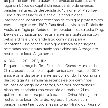
do partido comunista durante a revolução cultural. Um
lugar simbólico da capital chinesa, cenário de diversas
paradas militares, da despedida do “timoneiro” Mao Tsé-
Tung e do massacre que abalou a comunidade
internacional ao vitimar centenas de civis que protestavam
contra o regime em 1989. Para finalizar, visita ao Palácio de
Verão, o refúgio preferido dos imperadores da dinastia Qing.
Deixe-se conquistar por esta maravilha arquitetónica com
belos jardins e um grande lago com vistas para a
montanha. Um cenário único que lembra as paisagens
retratadas nas pinturas tradicionais chinesas. Almoço em
restaurante local. Alojamento.
4º DIA PC PEQUIM
Pequeno-almoço buffet. Excursão à Grande Muralha da
China, espetacular obra arquitetónica com mais de 2000
anos e uma das sete maravilhas do mundo. Tal como um
dragão gigante, a muralha estende-se por caminhos
sinuosos ao longo de desertos, planícies, montanhas e
planaltos, cobrindo uma extensão de mais de 21 mil
quilómetros de uma ponta à outra da China. Almoço em
restaurante local. De tarde, regresso à cidade com
paragem para tirar fotografias junto ao “Ninho do Pássaro”