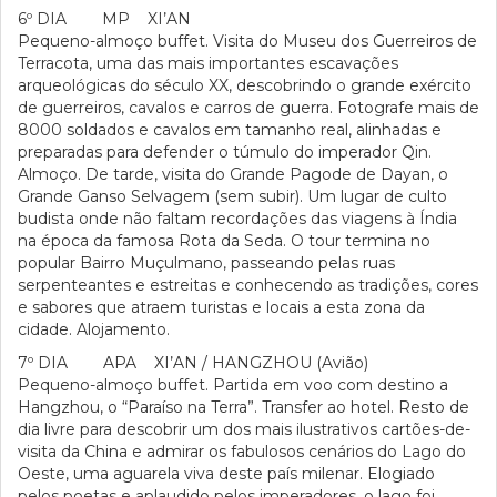
6º DIA MP XI’AN
Pequeno-almoço buffet. Visita do Museu dos Guerreiros de
Terracota, uma das mais importantes escavações
arqueológicas do século XX, descobrindo o grande exército
de guerreiros, cavalos e carros de guerra. Fotografe mais de
8000 soldados e cavalos em tamanho real, alinhadas e
preparadas para defender o túmulo do imperador Qin.
Almoço. De tarde, visita do Grande Pagode de Dayan, o
Grande Ganso Selvagem (sem subir). Um lugar de culto
budista onde não faltam recordações das viagens à Índia
na época da famosa Rota da Seda. O tour termina no
popular Bairro Muçulmano, passeando pelas ruas
serpenteantes e estreitas e conhecendo as tradições, cores
e sabores que atraem turistas e locais a esta zona da
cidade. Alojamento.
7º DIA APA XI’AN / HANGZHOU (Avião)
Pequeno-almoço buffet. Partida em voo com destino a
Hangzhou, o “Paraíso na Terra”. Transfer ao hotel. Resto de
dia livre para descobrir um dos mais ilustrativos cartões-de-
visita da China e admirar os fabulosos cenários do Lago do
Oeste, uma aguarela viva deste país milenar. Elogiado
pelos poetas e aplaudido pelos imperadores, o lago foi