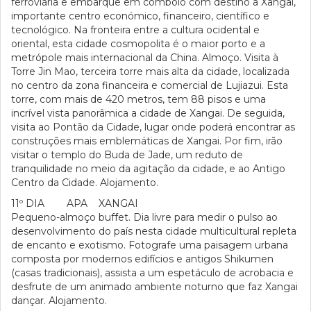
ferroviária e embarque em comboio com destino a Xangai,
importante centro económico, financeiro, científico e
tecnológico. Na fronteira entre a cultura ocidental e
oriental, esta cidade cosmopolita é o maior porto e a
metrópole mais internacional da China. Almoço. Visita à
Torre Jin Mao, terceira torre mais alta da cidade, localizada
no centro da zona financeira e comercial de Lujiazui. Esta
torre, com mais de 420 metros, tem 88 pisos e uma
incrível vista panorâmica a cidade de Xangai. De seguida,
visita ao Pontão da Cidade, lugar onde poderá encontrar as
construções mais emblemáticas de Xangai. Por fim, irão
visitar o templo do Buda de Jade, um reduto de
tranquilidade no meio da agitação da cidade, e ao Antigo
Centro da Cidade. Alojamento.
11º DIA APA XANGAI
Pequeno-almoço buffet. Dia livre para medir o pulso ao
desenvolvimento do país nesta cidade multicultural repleta
de encanto e exotismo. Fotografe uma paisagem urbana
composta por modernos edifícios e antigos Shikumen
(casas tradicionais), assista a um espetáculo de acrobacia e
desfrute de um animado ambiente noturno que faz Xangai
dançar. Alojamento.