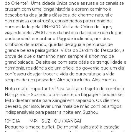
do Oriente”. Uma cidade única onde as ruas e os canais se
cruzam com uma longa história e abrem caminho à
descoberta dos jardins clássicos, de charme natural e
harmoniosa construção, considerados património da
humanidade pela UNESCO. Visita da Colina do Tigre,
viajando pelos 2500 anos da história da cidade num lugar
onde poderá encontrar o Pagode inclinado, um dos
símbolos de Suzhou, quedas de água e percursos de
grande beleza paisagística. Visita do Jardim do Pescador, a
prova de que o tamanho nem sempre é sinónimo de
grandiosidade. Deleite-se com este oásis de tranquilidade e
harmonia, residência de um oficial do governo que um dia
confessou desejar trocar a vida de burocrata pela vida
simples de um pescador. Almoço incluído. Alojamento.
Nota muito importante: Para facilitar o trajeto de comboio
Hangzhou – Suzhou, o transporte da bagagem poderá ser
feito diretamente para Xangai em separado. Os clientes
deverão, por isso, levar uma mala de mão com os artigos
indispensáveis para passar a noite em Suzhou.
10º DIA MP SUZHOU / XANGAI
Pequeno-almoço buffet. De manhã, saída até à estação