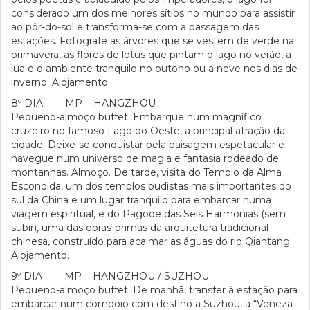
considerado um dos melhores sítios no mundo para assistir
ao pôr-do-sol e transforma-se com a passagem das
estações. Fotografe as árvores que se vestem de verde na
primavera, as flores de lótus que pintam o lago no verão, a
lua e o ambiente tranquilo no outono ou a neve nos dias de
inverno. Alojamento.
8º DIA MP HANGZHOU
Pequeno-almoço buffet. Embarque num magnífico
cruzeiro no famoso Lago do Oeste, a principal atração da
cidade. Deixe-se conquistar pela paisagem espetacular e
navegue num universo de magia e fantasia rodeado de
montanhas. Almoço. De tarde, visita do Templo da Alma
Escondida, um dos templos budistas mais importantes do
sul da China e um lugar tranquilo para embarcar numa
viagem espiritual, e do Pagode das Seis Harmonias (sem
subir), uma das obras-primas da arquitetura tradicional
chinesa, construído para acalmar as águas do rio Qiantang.
Alojamento.
9º DIA MP HANGZHOU / SUZHOU
Pequeno-almoço buffet. De manhã, transfer à estação para
embarcar num comboio com destino a Suzhou, a “Veneza