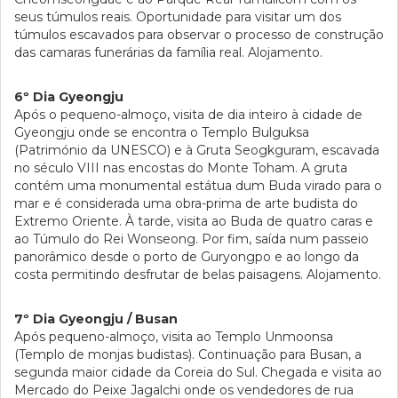
seus túmulos reais. Oportunidade para visitar um dos
túmulos escavados para observar o processo de construção
das camaras funerárias da família real. Alojamento.
6º Dia Gyeongju
Após o pequeno-almoço, visita de dia inteiro à cidade de
Gyeongju onde se encontra o Templo Bulguksa
(Património da UNESCO) e à Gruta Seogkguram, escavada
no século VIII nas encostas do Monte Toham. A gruta
contém uma monumental estátua dum Buda virado para o
mar e é considerada uma obra-prima de arte budista do
Extremo Oriente. À tarde, visita ao Buda de quatro caras e
ao Túmulo do Rei Wonseong. Por fim, saída num passeio
panorâmico desde o porto de Guryongpo e ao longo da
costa permitindo desfrutar de belas paisagens. Alojamento.
7º Dia Gyeongju / Busan
Após pequeno-almoço, visita ao Templo Unmoonsa
(Templo de monjas budistas). Continuação para Busan, a
segunda maior cidade da Coreia do Sul. Chegada e visita ao
Mercado do Peixe Jagalchi onde os vendedores de rua