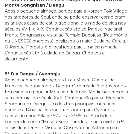
Monte Songnisan / Daegu
Após o pequeno-almoço, partida para a Korean Folk Village
nos arredores de Seul, onde se pode observar como eram
as antigas casas de estilo tradicional e o modo de vida nos
séculos XVIII e XIX. Continuação até ao Parque Nacional
Monte Songnisan e visita ao Templo Beopjusa (Património
da UNESCO) onde está localizado o maior Buda da Coreia.
O Parque Florestal é o local ideal para uma caminhada.
Continuação até à cidade de Daegu. Chegada e
alojamento.
5º Dia Daegu / Gyeongju
Após o pequeno-almoço, visita ao Museu Oriental de
Medicina Yangnyeongsi Daegu. O mercado Yangnyeongsi
tem sido um popular Mercado de Ervas Medicinais desde a
sua abertura, no século XVII. Continuação para o Mercado
Seomun em Daegu, um dos três principais mercados
durante a Dinastia Joseon. Transporte para Gyeongju,
capital do reino Silla de 57 a.c até 935 d.c. A cidade é
conhecido como “Museu Sem Paredes“ e nela existem 52
locais de interesse. Visita ao Observatório Astronómico
Cheomseongdae e ao Parque Real Tumulicom com os