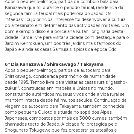
Após o pequeno-almoço, partida de comboio bala para
Kanazawa que foi durante o período feudal, residência da
segunda família feudal mais poderosa do Japão: Os
“Maedas”, cujo principal interesse foi desenvolver a cultura
do artesanato em detrimento das actividades militares. Um
bom exemplo disso é a porcelana Kutani, originária desta
cidade. Tarde livre para visitar a cidade com destaque para o
Jardim Kenrokuen, um dos três jardins mais famosos do
Japão e ainda as casas Samurais, típicas da época Edo.
6º Dia Kanazawa / Shirakawago / Takayama
Após o pequeno-almoço, partida de autocarro para
Shirakawago, considerada património da humanidade
desde 1995. Tempo livre para visitar as casas rurais “gassho-
zukuri”, construídas em madeira e únicas no mundo,
constituindo autênticos museus vivos onde a vida rural se
mantém intacta desde há muitos séculos. Continuação da
viagem de autocarro para Takayama, também conhecida
como pequena Quioto e situada no sopé dos Alpes
Japoneses, compostos por mais de 3000 cumes, também
chamados tecto do Japão. A cidade foi protegida pelo
Shogunato Tokugawa que fez prosperar os artesãos e