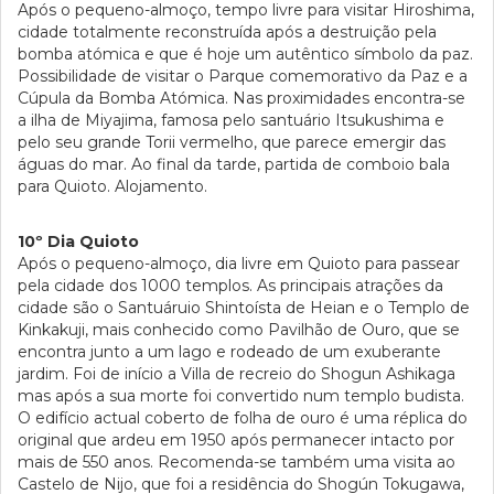
Após o pequeno-almoço, tempo livre para visitar Hiroshima,
cidade totalmente reconstruída após a destruição pela
bomba atómica e que é hoje um autêntico símbolo da paz.
Possibilidade de visitar o Parque comemorativo da Paz e a
Cúpula da Bomba Atómica. Nas proximidades encontra-se
a ilha de Miyajima, famosa pelo santuário Itsukushima e
pelo seu grande Torii vermelho, que parece emergir das
águas do mar. Ao final da tarde, partida de comboio bala
para Quioto. Alojamento.
10º Dia Quioto
Após o pequeno-almoço, dia livre em Quioto para passear
pela cidade dos 1000 templos. As principais atrações da
cidade são o Santuáruio Shintoísta de Heian e o Templo de
Kinkakuji, mais conhecido como Pavilhão de Ouro, que se
encontra junto a um lago e rodeado de um exuberante
jardim. Foi de início a Villa de recreio do Shogun Ashikaga
mas após a sua morte foi convertido num templo budista.
O edifício actual coberto de folha de ouro é uma réplica do
original que ardeu em 1950 após permanecer intacto por
mais de 550 anos. Recomenda-se também uma visita ao
Castelo de Nijo, que foi a residência do Shogún Tokugawa,