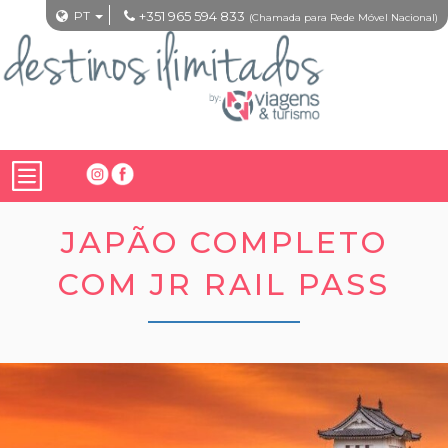
PT
+351 965 594 833
(Chamada para Rede Móvel Nacional)
JAPÃO COMPLETO
COM JR RAIL PASS