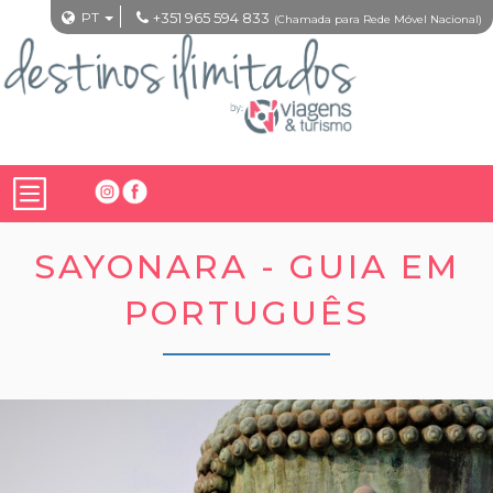
PT
+351 965 594 833
(Chamada para Rede Móvel Nacional)
SAYONARA - GUIA EM
PORTUGUÊS