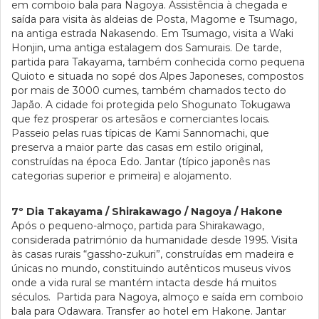
em comboio bala para Nagoya. Assistência à chegada e
saída para visita às aldeias de Posta, Magome e Tsumago,
na antiga estrada Nakasendo. Em Tsumago, visita a Waki
Honjin, uma antiga estalagem dos Samurais. De tarde,
partida para Takayama, também conhecida como pequena
Quioto e situada no sopé dos Alpes Japoneses, compostos
por mais de 3000 cumes, também chamados tecto do
Japão. A cidade foi protegida pelo Shogunato Tokugawa
que fez prosperar os artesãos e comerciantes locais.
Passeio pelas ruas típicas de Kami Sannomachi, que
preserva a maior parte das casas em estilo original,
construídas na época Edo. Jantar (típico japonês nas
categorias superior e primeira) e alojamento.
7º Dia Takayama / Shirakawago / Nagoya / Hakone
Após o pequeno-almoço, partida para Shirakawago,
considerada património da humanidade desde 1995. Visita
às casas rurais “gassho-zukuri”, construídas em madeira e
únicas no mundo, constituindo autênticos museus vivos
onde a vida rural se mantém intacta desde há muitos
séculos. Partida para Nagoya, almoço e saída em comboio
bala para Odawara. Transfer ao hotel em Hakone. Jantar