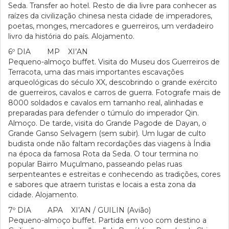
Seda. Transfer ao hotel. Resto de dia livre para conhecer as
raízes da civilização chinesa nesta cidade de imperadores,
poetas, monges, mercadores e guerreiros, um verdadeiro
livro da história do país. Alojamento.
6º DIA MP XI’AN
Pequeno-almoço buffet. Visita do Museu dos Guerreiros de
Terracota, uma das mais importantes escavações
arqueológicas do século XX, descobrindo o grande exército
de guerreiros, cavalos e carros de guerra. Fotografe mais de
8000 soldados e cavalos em tamanho real, alinhadas e
preparadas para defender o túmulo do imperador Qin.
Almoço. De tarde, visita do Grande Pagode de Dayan, o
Grande Ganso Selvagem (sem subir). Um lugar de culto
budista onde não faltam recordações das viagens à Índia
na época da famosa Rota da Seda. O tour termina no
popular Bairro Muçulmano, passeando pelas ruas
serpenteantes e estreitas e conhecendo as tradições, cores
e sabores que atraem turistas e locais a esta zona da
cidade. Alojamento.
7º DIA APA XI’AN / GUILIN (Avião)
Pequeno-almoço buffet. Partida em voo com destino a