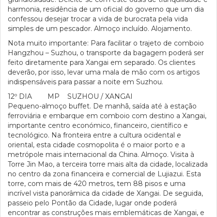
harmonia, residência de um oficial do governo que um dia
confessou desejar trocar a vida de burocrata pela vida
simples de um pescador. Almoço incluído. Alojamento.
Nota muito importante: Para facilitar o trajeto de comboio
Hangzhou – Suzhou, o transporte da bagagem poderá ser
feito diretamente para Xangai em separado. Os clientes
deverão, por isso, levar uma mala de mão com os artigos
indispensáveis para passar a noite em Suzhou.
12º DIA MP SUZHOU / XANGAI
Pequeno-almoço buffet. De manhã, saída até à estação
ferroviária e embarque em comboio com destino a Xangai,
importante centro económico, financeiro, científico e
tecnológico. Na fronteira entre a cultura ocidental e
oriental, esta cidade cosmopolita é o maior porto e a
metrópole mais internacional da China. Almoço. Visita à
Torre Jin Mao, a terceira torre mais alta da cidade, localizada
no centro da zona financeira e comercial de Lujiazui. Esta
torre, com mais de 420 metros, tem 88 pisos e uma
incrível vista panorâmica da cidade de Xangai. De seguida,
passeio pelo Pontão da Cidade, lugar onde poderá
encontrar as construções mais emblemáticas de Xangai, e