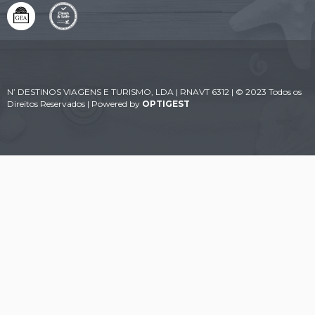
N’ DESTINOS VIAGENS E TURISMO, LDA | RNAVT 6312 | © 2023 Todos os
Direitos Reservados | Powered by
OPTIGEST