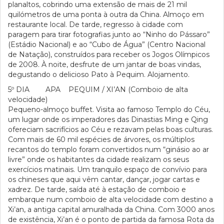
planaltos, cobrindo uma extensão de mais de 21 mil
quilómetros de uma ponta à outra da China. Almoço em
restaurante local. De tarde, regresso à cidade com
paragem para tirar fotografias junto ao “Ninho do Pássaro”
(Estádio Nacional) e ao “Cubo de Água” (Centro Nacional
de Natação), construídos para receber os Jogos Olímpicos
de 2008. À noite, desfrute de um jantar de boas vindas,
degustando o delicioso Pato à Pequim. Alojamento.
5º DIA APA PEQUIM / XI’AN (Comboio de alta
velocidade)
Pequeno-almoço buffet. Visita ao famoso Templo do Céu,
um lugar onde os imperadores das Dinastias Ming e Qing
ofereciam sacrifícios ao Céu e rezavam pelas boas culturas.
Com mais de 60 mil espécies de árvores, os múltiplos
recantos do templo foram convertidos num “ginásio ao ar
livre” onde os habitantes da cidade realizam os seus
exercícios matinais. Um tranquilo espaço de convívio para
os chineses que aqui vêm cantar, dançar, jogar cartas e
xadrez. De tarde, saída até à estação de comboio e
embarque num comboio de alta velocidade com destino a
Xi’an, a antiga capital amuralhada da China. Com 3000 anos
de existência, Xi’an é o ponto de partida da famosa Rota da