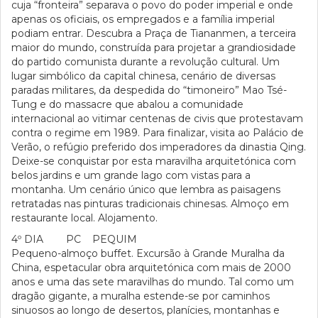
cuja “fronteira” separava o povo do poder imperial e onde
apenas os oficiais, os empregados e a família imperial
podiam entrar. Descubra a Praça de Tiananmen, a terceira
maior do mundo, construída para projetar a grandiosidade
do partido comunista durante a revolução cultural. Um
lugar simbólico da capital chinesa, cenário de diversas
paradas militares, da despedida do “timoneiro” Mao Tsé-
Tung e do massacre que abalou a comunidade
internacional ao vitimar centenas de civis que protestavam
contra o regime em 1989. Para finalizar, visita ao Palácio de
Verão, o refúgio preferido dos imperadores da dinastia Qing.
Deixe-se conquistar por esta maravilha arquitetónica com
belos jardins e um grande lago com vistas para a
montanha. Um cenário único que lembra as paisagens
retratadas nas pinturas tradicionais chinesas. Almoço em
restaurante local. Alojamento.
4º DIA PC PEQUIM
Pequeno-almoço buffet. Excursão à Grande Muralha da
China, espetacular obra arquitetónica com mais de 2000
anos e uma das sete maravilhas do mundo. Tal como um
dragão gigante, a muralha estende-se por caminhos
sinuosos ao longo de desertos, planícies, montanhas e