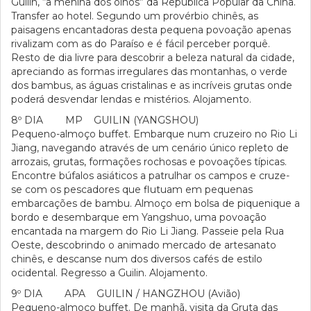
Guilin, “a menina dos olhos” da República Popular da China.
Transfer ao hotel. Segundo um provérbio chinês, as
paisagens encantadoras desta pequena povoação apenas
rivalizam com as do Paraíso e é fácil perceber porquê.
Resto de dia livre para descobrir a beleza natural da cidade,
apreciando as formas irregulares das montanhas, o verde
dos bambus, as águas cristalinas e as incríveis grutas onde
poderá desvendar lendas e mistérios. Alojamento.
8º DIA MP GUILIN (YANGSHOU)
Pequeno-almoço buffet. Embarque num cruzeiro no Rio Li
Jiang, navegando através de um cenário único repleto de
arrozais, grutas, formações rochosas e povoações típicas.
Encontre búfalos asiáticos a patrulhar os campos e cruze-
se com os pescadores que flutuam em pequenas
embarcações de bambu. Almoço em bolsa de piquenique a
bordo e desembarque em Yangshuo, uma povoação
encantada na margem do Rio Li Jiang. Passeie pela Rua
Oeste, descobrindo o animado mercado de artesanato
chinês, e descanse num dos diversos cafés de estilo
ocidental. Regresso a Guilin. Alojamento.
9º DIA APA GUILIN / HANGZHOU (Avião)
Pequeno-almoço buffet. De manhã, visita da Gruta das