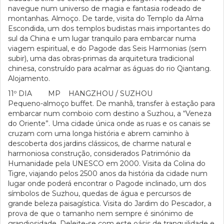
navegue num universo de magia e fantasia rodeado de
montanhas. Almoço. De tarde, visita do Templo da Alma
Escondida, um dos templos budistas mais importantes do
sul da China e um lugar tranquilo para embarcar numa
viagem espiritual, e do Pagode das Seis Harmonias (sem
subir), uma das obras-primas da arquitetura tradicional
chinesa, construído para acalmar as águas do rio Qiantang.
Alojamento.
11º DIA MP HANGZHOU / SUZHOU
Pequeno-almoço buffet. De manhã, transfer à estação para
embarcar num comboio com destino a Suzhou, a “Veneza
do Oriente”. Uma cidade única onde as ruas e os canais se
cruzam com uma longa história e abrem caminho à
descoberta dos jardins clássicos, de charme natural e
harmoniosa construção, considerados Património da
Humanidade pela UNESCO em 2000. Visita da Colina do
Tigre, viajando pelos 2500 anos da história da cidade num
lugar onde poderá encontrar o Pagode inclinado, um dos
símbolos de Suzhou, quedas de água e percursos de
grande beleza paisagística. Visita do Jardim do Pescador, a
prova de que o tamanho nem sempre é sinónimo de
grandiosidade. Deleite-se com este oásis de tranquilidade e