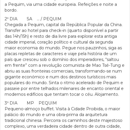
a Pequim, via uma cidade europeia. Refeições e noite a
bordo.
2º DIA SA … / PEQUIM
Chegada a Pequim, capital da República Popular da China.
Transfer ao hotel para check-in (quarto disponível a partir
das 14h/15h) e resto de dia livre para explorar esta antiga
cidade imperial, coração político e cultural da segunda
maior economia do mundo. Pegue nos pauzinhos, siga as
placas repletas de caracteres e viaje pela história de um
país que cresceu sob o domínio dos imperadores, “saltou
em frente” com a revolução comunista de Mao Tsé-Tung e
abriu as suas fronteiras comerciais, transformando-se num
gigante económico e num dos destinos turísticos mais
populares do mundo. Sinta o ritmo acelerado de Pequim e
passeie por entre telhados milenares de encanto oriental e
modernos edifícios que tentam tocar o céu. Alojamento.
3º DIA MP PEQUIM
Pequeno-almoço buffet. Visita à Cidade Proibida, o maior
palácio do mundo e uma obra-prima da arquitetura
tradicional chinesa. Percorra os caminhos deste majestoso
complexo, uma verdadeira cidade dentro de outra cidade,