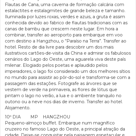
Flautas de Cana, uma caverna de formação calcária com
estalactites e estalagmites de grande beleza e tamanho.
Iluminada por luzes roxas, verdes e azuis, a gruta é assim
conhecida devido ao fabrico de flautas tradicionais com as
canas de bambu que crescem neste lugar. Em hora a
combinar, transfer ao aeroporto para embarque em voo
com destino a Hangzhou, o “Paraíso na Terra”. Transfer ao
hotel. Resto de dia livre para descobrir um dos mais
ilustrativos cartões-de-visita da China e admirar os fabulosos
cenários do Lago do Oeste, uma aguarela viva deste país
milenar. Elogiado pelos poetas e aplaudido pelos
imperadores, o lago foi considerado um dos melhores sítios
no mundo para assistir ao pôr-do-sol e transforma-se com a
passagem das estações. Fotografe as árvores que se
vestem de verde na primavera, as flores de lótus que
pintam o lago no verão, a lua e o ambiente tranquilo no
outono ou a neve nos dias de inverno. Transfer ao hotel.
Alojamento.
10º DIA MP HANGZHOU
Pequeno-almoço buffet. Embarque num magnífico
cruzeiro no famoso Lago do Oeste, a principal atração da
cidade. Deixe-se conquistar pela paisagem espetacular e