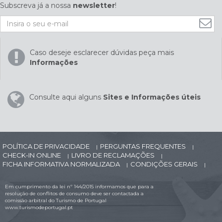
Subscreva já a nossa
newsletter
!
Caso deseje esclarecer dúvidas peça mais
Informações
Consulte aqui alguns
Sites e Informações úteis
POLÍTICA DE PRIVACIDADE
PERGUNTAS FREQUENTES
|
|
CHECK-IN ONLINE
LIVRO DE RECLAMAÇÕES
|
|
FICHA INFORMATIVA NORMALIZADA
CONDIÇÕES GERAIS
|
|
Em cumprimento da lei nº 144/2015 informamos que para a
resolução de conflitos de consumo deve ser contactada a
comissão arbitral do Turismo de Portugal
www.turismodeportugal.pt