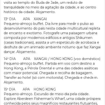
visita ao templo do Buda de Jade, um reduto de
tranquilidade no meio da agitação da cidade, e ao centro
histórico da cidade. Alojamento.
13º DIA APA XANGAI
Pequeno-almoço buffet. Dia livre para medir o pulso ao
desenvolvimento do país nesta cidade multicultural repleta
de encanto e exotismo. Fotografe uma paisagem urbana
composta por modernos edifícios e antigos Shikumen
(casas tradicionais), assista a um espetáculo de acrobacia e
desfrute de um animado ambiente noturno que faz Xangai
dançar. Alojamento.
14º DIA APA XANGAI / HONG KONG (voo doméstico)
Pequeno-almoço buffet. Partida em voo com destino a
Hong Kong, a Pérola Oriental e uma das cidades asiáticas
com maior potencial. Chegada e recolha de bagagem.
Transfer ao hotel (só com motorista). Chegada e check-in.
Alojamento.
15º DIA APA HONG KONG
Pequeno-almoço. Excursão de meio-dia pela cidade.
Explore Aberdeen Fisherman's Wharf, uma cidade próspera
conhecida pelos seus magníficos restaurantes flutuantes,