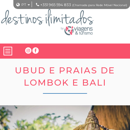
PT
+351 965 594 833
(Chamada para Rede Móvel Nacional)
UBUD E PRAIAS DE
LOMBOK E BALI