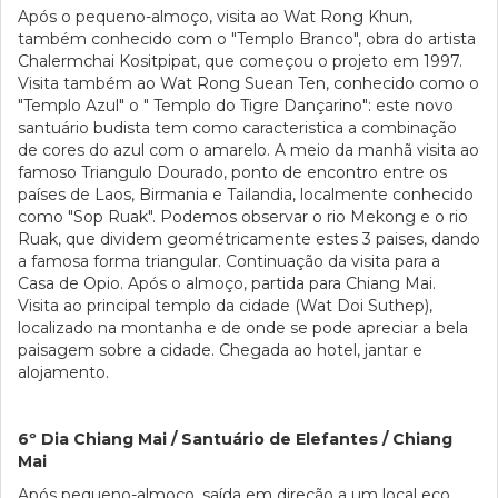
Após o pequeno-almoço, visita ao Wat Rong Khun,
também conhecido com o "Templo Branco", obra do artista
Chalermchai Kositpipat, que começou o projeto em 1997.
Visita também ao Wat Rong Suean Ten, conhecido como o
"Templo Azul" o " Templo do Tigre Dançarino": este novo
santuário budista tem como caracteristica a combinação
de cores do azul com o amarelo. A meio da manhã visita ao
famoso Triangulo Dourado, ponto de encontro entre os
países de Laos, Birmania e Tailandia, localmente conhecido
como "Sop Ruak". Podemos observar o rio Mekong e o rio
Ruak, que dividem geométricamente estes 3 paises, dando
a famosa forma triangular. Continuação da visita para a
Casa de Opio. Após o almoço, partida para Chiang Mai.
Visita ao principal templo da cidade (Wat Doi Suthep),
localizado na montanha e de onde se pode apreciar a bela
paisagem sobre a cidade. Chegada ao hotel, jantar e
alojamento.
6º Dia Chiang Mai / Santuário de Elefantes / Chiang
Mai
Após pequeno-almoço, saída em direção a um local eco