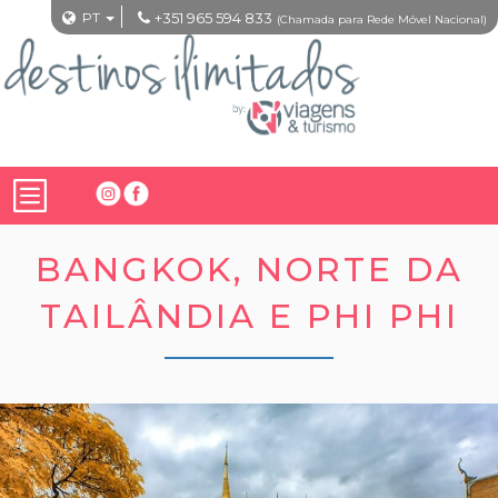
PT
+351 965 594 833
(Chamada para Rede Móvel Nacional)
BANGKOK, NORTE DA
TAILÂNDIA E PHI PHI