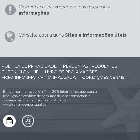
Caso deseje esclarecer dúvidas peça mais
Informações
Consulte aqui alguns
Sites e Informações úteis
POLÍTICA DE PRIVACIDADE
PERGUNTAS FREQUENTES
|
|
CHECK-IN ONLINE
LIVRO DE RECLAMAÇÕES
|
|
FICHA INFORMATIVA NORMALIZADA
CONDIÇÕES GERAIS
|
|
Em cumprimento da lei nº 144/2015 informamos que para a
resolução de conflitos de consumo deve ser contactada a
comissão arbitral do Turismo de Portugal
www.turismodeportugal.pt