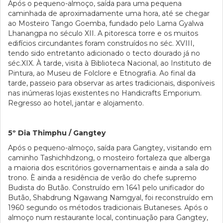
Após o pequeno-almoço, saída para uma pequena
caminhada de aproximadamente uma hora, até se chegar
ao Mosteiro Tango Goemba, fundado pelo Lama Gyalwa
Lhanangpa no século XII. A pitoresca torre e os muitos
edifícios circundantes foram construídos no séc. XVIII,
tendo sido entretanto adicionado o tecto dourado já no
séc.XIX. À tarde, visita à Biblioteca Nacional, ao Instituto de
Pintura, ao Museu de Folclore e Etnografia. Ao final da
tarde, passeio para observar as artes tradicionais, disponíveis
nas inúmeras lojas existentes no Handicrafts Emporium.
Regresso ao hotel, jantar e alojamento.
5º Dia Thimphu / Gangtey
Após o pequeno-almoço, saída para Gangtey, visitando em
caminho Tashichhdzong, o mosteiro fortaleza que alberga
a maioria dos escritórios governamentais e ainda a sala do
trono. È ainda a residência de verão do chefe supremo
Budista do Butão. Construído em 1641 pelo unificador do
Butão, Shabdrung Ngawang Namgyal, foi reconstruído em
1960 segundo os métodos tradicionais Butaneses. Após o
almoço num restaurante local, continuação para Gangtey,