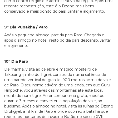
como centro religioso e administrativo da região. Após uma
recente reconstrução, este é o Dzong mais bem
conservado e mais bonito do país. Jantar e alojamento.
9º Dia Punakha / Paro
Após o pequeno-almoço, partida para Paro. Chegada e
após o almoço no hotel, resto do dia para descanso. Jantar
e alojamento.
10º Dia Paro
De manhã, visita ao célebre e mágico mosteiro de
Taktsang (ninho do Tigre), construído numa saliência de
uma parede vertical de granito, 900 metros acima do vale
de Paro. O seu nome advém de uma lenda, em que Guru
Rinpoche, voou através das montanhas até este local,
montado num tigre. Ao encontrar uma gruta, meditou
durante 3 meses e converteu a população do vale, ao
budismo. Após o almoço no hotel, visita às ruínas do Dzong
Drukgyel, a 18 km de Paro e onde ocorreu a batalha que
repeliu os Tibetanos de invadir o Butão, no século XVII.