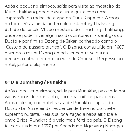
Após o pequeno-almoço, saída para visita ao mosteiro de
Kurje Lhakhang, onde existe uma gruta com uma
impressão na rocha, do corpo do Guru Rinpoche. Almoço
no hotel. Visita ainda ao templo de Jambey Lhakhang,
datado do século VII, ao mosteiro de Tamshing Lhakhang,
onde se podem ver algumas das pinturas mais antigas do
Butão e por fim ao Dzong de Jakar, conhecido como o
“Castelo do pássaro branco”. O Dzong, construído em 1667
e sendo o maior Dzong do país, encontra-se numa
pequena colina defronte ao vale de Choekor. Regresso ao
hotel, jantar e alojamento.
8º Dia Bumthang / Punakha
Após o pequeno-almoço, saída para Punakha, passando por
várias zonas de montanha, com magnificas paisagens.
Após o almoço no hotel, visita de Punakha, capital do
Butão até 1955 e ainda residência de Inverno do chefe
supremo budista. Pela sua localização a baixa altitude e
entre 2 rios, Punakha é o vale mais fértil do paìs. O Dzong
foi construído em 1637 por Shabdrung Ngawang Namgyal