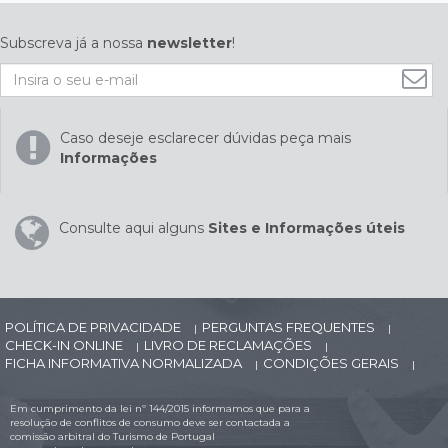
Subscreva já a nossa
newsletter
!
Caso deseje esclarecer dúvidas peça mais
Informações
Consulte aqui alguns
Sites e Informações úteis
POLÍTICA DE PRIVACIDADE
PERGUNTAS FREQUENTES
|
|
CHECK-IN ONLINE
LIVRO DE RECLAMAÇÕES
|
|
FICHA INFORMATIVA NORMALIZADA
CONDIÇÕES GERAIS
|
|
Em cumprimento da lei nº 144/2015 informamos que para a
resolução de conflitos de consumo deve ser contactada a
comissão arbitral do Turismo de Portugal