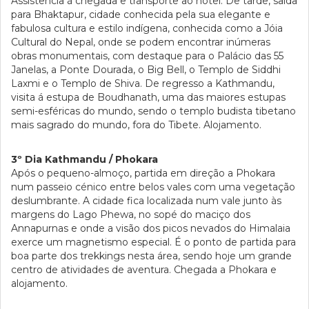
Assistência à chegada e transporte ao hotel. De tarde, saída
para Bhaktapur, cidade conhecida pela sua elegante e
fabulosa cultura e estilo indígena, conhecida como a Jóia
Cultural do Nepal, onde se podem encontrar inúmeras
obras monumentais, com destaque para o Palácio das 55
Janelas, a Ponte Dourada, o Big Bell, o Templo de Siddhi
Laxmi e o Templo de Shiva. De regresso a Kathmandu,
visita á estupa de Boudhanath, uma das maiores estupas
semi-esféricas do mundo, sendo o templo budista tibetano
mais sagrado do mundo, fora do Tibete. Alojamento.
3º Dia Kathmandu / Phokara
Após o pequeno-almoço, partida em direção a Phokara
num passeio cénico entre belos vales com uma vegetação
deslumbrante. A cidade fica localizada num vale junto às
margens do Lago Phewa, no sopé do maciço dos
Annapurnas e onde a visão dos picos nevados do Himalaia
exerce um magnetismo especial. É o ponto de partida para
boa parte dos trekkings nesta área, sendo hoje um grande
centro de atividades de aventura. Chegada a Phokara e
alojamento.