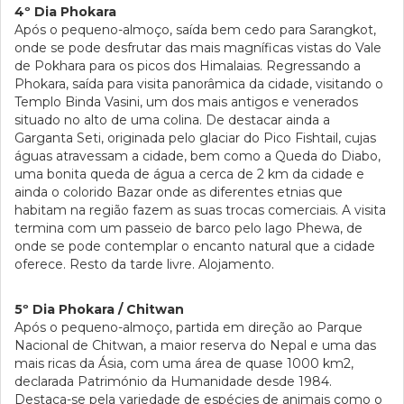
4º Dia Phokara
Após o pequeno-almoço, saída bem cedo para Sarangkot,
onde se pode desfrutar das mais magníficas vistas do Vale
de Pokhara para os picos dos Himalaias. Regressando a
Phokara, saída para visita panorâmica da cidade, visitando o
Templo Binda Vasini, um dos mais antigos e venerados
situado no alto de uma colina. De destacar ainda a
Garganta Seti, originada pelo glaciar do Pico Fishtail, cujas
águas atravessam a cidade, bem como a Queda do Diabo,
uma bonita queda de água a cerca de 2 km da cidade e
ainda o colorido Bazar onde as diferentes etnias que
habitam na região fazem as suas trocas comerciais. A visita
termina com um passeio de barco pelo lago Phewa, de
onde se pode contemplar o encanto natural que a cidade
oferece. Resto da tarde livre. Alojamento.
5º Dia Phokara / Chitwan
Após o pequeno-almoço, partida em direção ao Parque
Nacional de Chitwan, a maior reserva do Nepal e uma das
mais ricas da Ásia, com uma área de quase 1000 km2,
declarada Património da Humanidade desde 1984.
Destaca-se pela variedade de espécies de animais como o