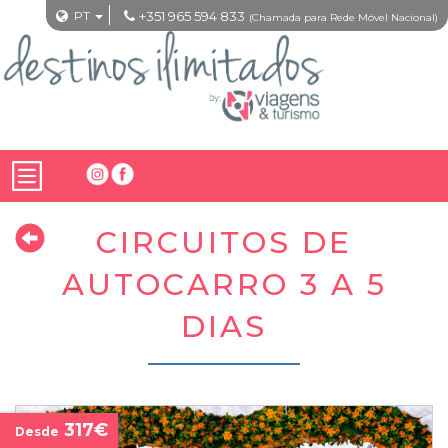
PT
+351 965 594 833
(Chamada para Rede Móvel Nacional)
CIRCUITOS DE
AUTOCARRO 3 A 5
DIAS
317€
Desde