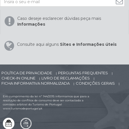
Caso deseje esclarecer dúvidas peça mais
Informações
Consulte aqui alguns
Sites e Informações úteis
POLÍTICA DE PRIVACIDADE
PERGUNTAS FREQUENTES
|
|
CHECK-IN ONLINE
LIVRO DE RECLAMAÇÕES
|
|
FICHA INFORMATIVA NORMALIZADA
CONDIÇÕES GERAIS
|
|
Em cumprimento da lei nº 144/2015 informamos que para a
resolução de conflitos de consumo deve ser contactada a
comissão arbitral do Turismo de Portugal
www.turismodeportugal.pt